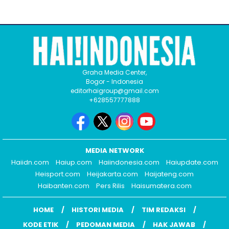
Graha Media Center,
Bogor - Indonesia
editorhaigroup@gmail.com
+628557777888
MEDIA NETWORK
Haiidn.com
Haiup.com
Haiindonesia.com
Haiupdate.com
Heisport.com
Heijakarta.com
Haijateng.com
Haibanten.com
Pers Rilis
Haisumatera.com
HOME
HISTORI MEDIA
TIM REDAKSI
KODE ETIK
PEDOMAN MEDIA
HAK JAWAB