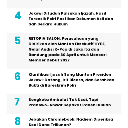
Jokowi Dituduh Palsukan Ijazah, Hasil
Forensik Polri Pastikan Dokumen Asli dan
Sah Secara Hukum
RETOPIA SALON, Perusahaan yang
Didirikan oleh Mantan Eksekutif HYBE,
Gelar Audisi K-Pop di Jakarta dan
Bandung pada 30 April untuk Mencari
Member Debut 2027
Klarifikasi Ijazah Sang Mantan Presiden
Jokowi: Datang, Irit Bicara, dan Serahkan
Bukti di Bareskrim Polri
Sengketa Ambalat Tak Usai, Tapi
Prabowo–Anwar Sepakat Panen Duluan
Jebakan Chromebook: Nadiem Diperiksa
Soal Dana Triliunan?