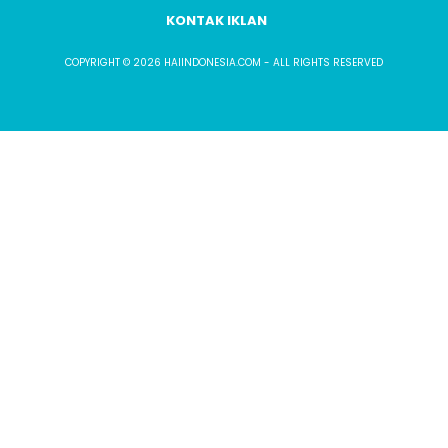
KONTAK IKLAN
COPYRIGHT © 2026 HAIINDONESIA.COM - ALL RIGHTS RESERVED