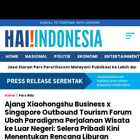
SCROLL TO CONTINUE WITH CONTENT
HOME
NASIONAL
POLITIK
EKONOMI
ENTERTAINMENT
aran Pers Persriliscom Melayani Publikasi ke Lebih dari 150 Medi
/
Home
Pers Rilis
Ajang Xiaohongshu Business x
Singapore Outbound Tourism Forum
Ubah Paradigma Perjalanan Wisata
ke Luar Negeri: Selera Pribadi Kini
Menentukan Rencana Liburan