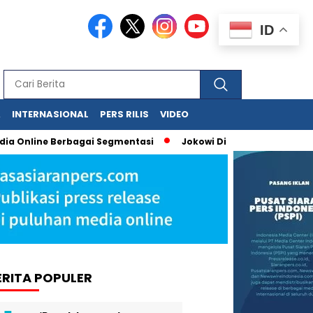
ID
A
INTERNASIONAL
PERS RILIS
VIDEO
 Online Berbagai Segmentasi
Jokowi Dituduh Palsukan Ijazah,
ERITA POPULER