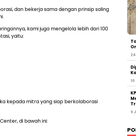
rasi, dan bekerja sama dengan prinsip saling
i.
aringannya, kami juga mengelola lebih dari 100
si, yaitu:
Ta
Or
24
Di
Ko
10
KP
Me
ka kepada mitra yang siap berkolaborasi
Tr
9 
enter, di bawah ini:
PO