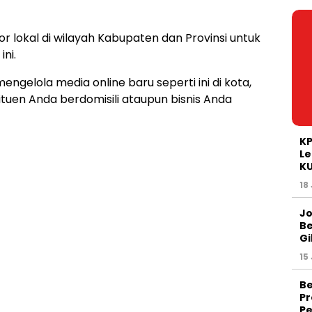
r lokal di wilayah Kabupaten dan Provinsi untuk
ini.
gelola media online baru seperti ini di kota,
ituen Anda berdomisili ataupun bisnis Anda
KP
Le
K
18
Jo
Be
Gi
15
Be
Pr
Pe