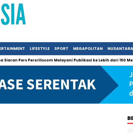
ERTAINMENT
LIFESTYLE
SPORT
MEGAPOLITAN
NUSANTAR
ran Pers Persriliscom Melayani Publikasi ke Lebih dari 150 Media
B