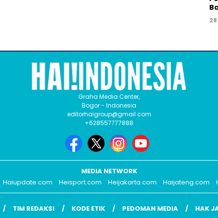
Ba
28
Graha Media Center,
Bogor - Indonesia
editorhaigroup@gmail.com
+628557777888
MEDIA NETWORK
Haiupdate.com
Heisport.com
Heijakarta.com
Haijateng.com
TIM REDAKSI
KODE ETIK
PEDOMAN MEDIA
HAK J