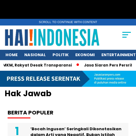
SCROLL TO CONTINUE WITH CONTENT
HOME
NASIONAL
POLITIK
EKONOMI
ENTERTAINMENT
MKM, Rakyat Desak Transparansi
Jasa Siaran Pers Persrilisc
Hak Jawab
BERITA POPULER
‘Bocah Ingusan’ Seringkali Dikonotasikan
dalam Arti yang Negatif, Bukan Istilah