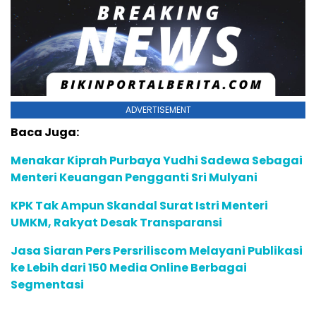
ADVERTISEMENT
Baca Juga:
Menakar Kiprah Purbaya Yudhi Sadewa Sebagai
Menteri Keuangan Pengganti Sri Mulyani
KPK Tak Ampun Skandal Surat Istri Menteri
UMKM, Rakyat Desak Transparansi
Jasa Siaran Pers Persriliscom Melayani Publikasi
ke Lebih dari 150 Media Online Berbagai
Segmentasi