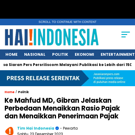
SCROLL TO CONTINUE WITH CONTENT
HOME
NASIONAL
POLITIK
EKONOMI
ENTERTAINMENT
 Pers Persriliscom Melayani Publikasi ke Lebih dari 150 Media On
/
Home
Politik
Ke Mahfud MD, Gibran Jelaskan
Perbedaan Menaikkan Rasio Pajak
dan Menaikkan Penerimaan Pajak
Tim Hai Indonesia
- Pewarta
Sabtu, 23 Desember 2023