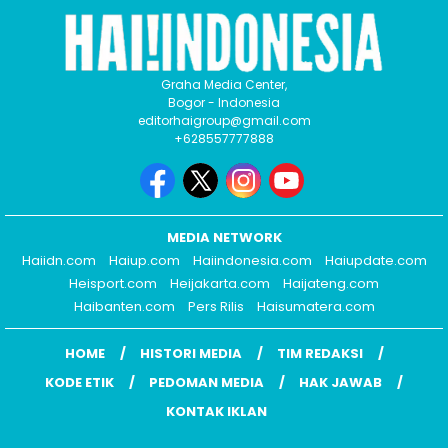
Graha Media Center,
Bogor - Indonesia
editorhaigroup@gmail.com
+628557777888
MEDIA NETWORK
Haiidn.com
Haiup.com
Haiindonesia.com
Haiupdate.com
Heisport.com
Heijakarta.com
Haijateng.com
Haibanten.com
Pers Rilis
Haisumatera.com
HOME
HISTORI MEDIA
TIM REDAKSI
KODE ETIK
PEDOMAN MEDIA
HAK JAWAB
KONTAK IKLAN