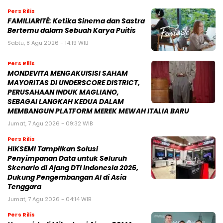
Pers Rilis
FAMILIARITÉ: Ketika Sinema dan Sastra
Bertemu dalam Sebuah Karya Puitis
Sabtu, 8 Agu 2026 - 14:19 WIB
Pers Rilis
MONDEVITA MENGAKUISISI SAHAM
MAYORITAS DI UNDERSCORE DISTRICT,
PERUSAHAAN INDUK MAGLIANO,
SEBAGAI LANGKAH KEDUA DALAM
MEMBANGUN PLATFORM MEREK MEWAH ITALIA BARU
Jumat, 7 Agu 2026 - 09:32 WIB
Pers Rilis
HIKSEMI Tampilkan Solusi
Penyimpanan Data untuk Seluruh
Skenario di Ajang DTI Indonesia 2026,
Dukung Pengembangan AI di Asia
Tenggara
Jumat, 7 Agu 2026 - 04:14 WIB
Pers Rilis