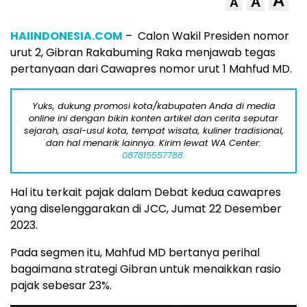
A
A
A
HAIINDONESIA.COM
– Calon Wakil Presiden nomor
urut 2, Gibran Rakabuming Raka menjawab tegas
pertanyaan dari Cawapres nomor urut 1 Mahfud MD.
Yuks, dukung promosi kota/kabupaten Anda di media
online ini dengan bikin konten artikel dan cerita seputar
sejarah, asal-usul kota, tempat wisata, kuliner tradisional,
dan hal menarik lainnya. Kirim lewat WA Center:
087815557788.
Hal itu terkait pajak dalam Debat kedua cawapres
yang diselenggarakan di JCC, Jumat 22 Desember
2023.
Pada segmen itu, Mahfud MD bertanya perihal
bagaimana strategi Gibran untuk menaikkan rasio
pajak sebesar 23%.