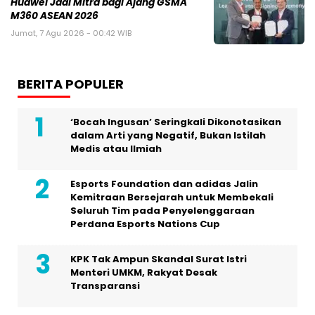
Huawei Jadi Mitra bagi Ajang GSMA
M360 ASEAN 2026
Jumat, 7 Agu 2026 - 00:42 WIB
BERITA POPULER
‘Bocah Ingusan’ Seringkali Dikonotasikan
dalam Arti yang Negatif, Bukan Istilah
Medis atau Ilmiah
Esports Foundation dan adidas Jalin
Kemitraan Bersejarah untuk Membekali
Seluruh Tim pada Penyelenggaraan
Perdana Esports Nations Cup
KPK Tak Ampun Skandal Surat Istri
Menteri UMKM, Rakyat Desak
Transparansi