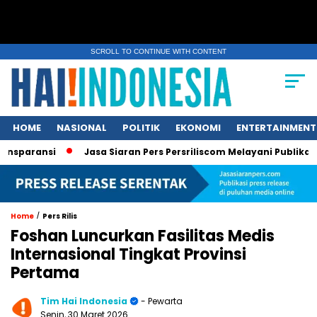
SCROLL TO CONTINUE WITH CONTENT
HOME
NASIONAL
POLITIK
EKONOMI
ENTERTAINMENT
si
Jasa Siaran Pers Persriliscom Melayani Publikasi ke Lebi
/
Home
Pers Rilis
Foshan Luncurkan Fasilitas Medis
Internasional Tingkat Provinsi
Pertama
Tim Hai Indonesia
- Pewarta
Senin, 30 Maret 2026