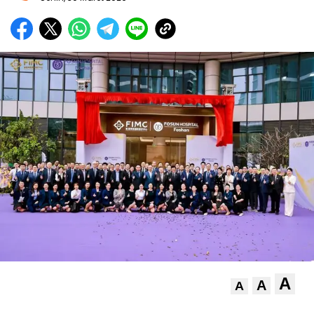
A
A
A