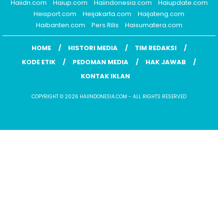
Haiidn.com
Haiup.com
Haiindonesia.com
Haiupdate.com
Heisport.com
Heijakarta.com
Haijateng.com
Haibanten.com
Pers Rilis
Haisumatera.com
HOME
HISTORI MEDIA
TIM REDAKSI
KODE ETIK
PEDOMAN MEDIA
HAK JAWAB
KONTAK IKLAN
COPYRIGHT © 2026 HAIINDONESIA.COM - ALL RIGHTS RESERVED