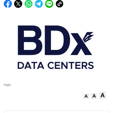
logo
A
A
A