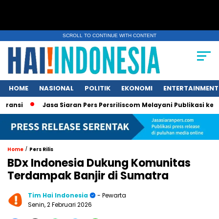
SCROLL TO CONTINUE WITH CONTENT
HOME
NASIONAL
POLITIK
EKONOMI
ENTERTAINMENT
Jasa Siaran Pers Persriliscom Melayani Publikasi ke Lebih da
/
Home
Pers Rilis
BDx Indonesia Dukung Komunitas
Terdampak Banjir di Sumatra
Tim Hai Indonesia
- Pewarta
Senin, 2 Februari 2026