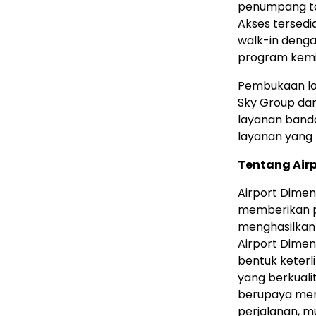
penumpang ta
Akses tersedi
walk-in denga
program kemi
Pembukaan lou
Sky Group dan
layanan band
layanan yang 
Tentang Air
Airport Dimen
memberikan p
menghasilkan n
Airport Dime
bentuk keterl
yang berkualit
berupaya men
perjalanan, m