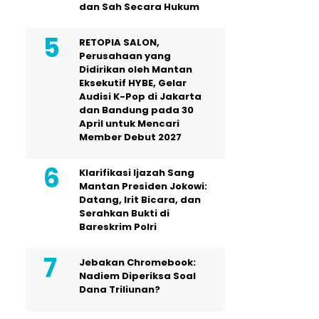
dan Sah Secara Hukum
RETOPIA SALON,
Perusahaan yang
Didirikan oleh Mantan
Eksekutif HYBE, Gelar
Audisi K-Pop di Jakarta
dan Bandung pada 30
April untuk Mencari
Member Debut 2027
Klarifikasi Ijazah Sang
Mantan Presiden Jokowi:
Datang, Irit Bicara, dan
Serahkan Bukti di
Bareskrim Polri
Jebakan Chromebook:
Nadiem Diperiksa Soal
Dana Triliunan?