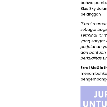
bahwa pembuk
Blue Sky dal
pelanggan.
"Kami memand
sebagai bagia
Terminal 1C 
yang sangat 
perjalanan y
dari bantuan
berkualitas ti
Errol McGlot
menambahka
pengembangan