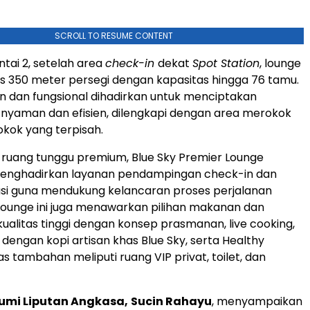
SCROLL TO RESUME CONTENT
antai 2, setelah area
check-in
dekat
Spot Station
, lounge
luas 350 meter persegi dengan kapasitas hingga 76 tamu.
 dan fungsional dihadirkan untuk menciptakan
nyaman dan efisien, dilengkapi dengan area merokok
kok yang terpisah.
tas ruang tunggu premium, Blue Sky Premier Lounge
menghadirkan layanan pendampingan check-in dan
si guna mendukung kelancaran proses perjalanan
ounge ini juga menawarkan pilihan makanan dan
alitas tinggi dengan konsep prasmanan, live cooking,
 dengan kopi artisan khas Blue Sky, serta Healthy
tas tambahan meliputi ruang VIP privat, toilet, dan
Bumi Liputan Angkasa,
Sucin Rahayu
, menyampaikan