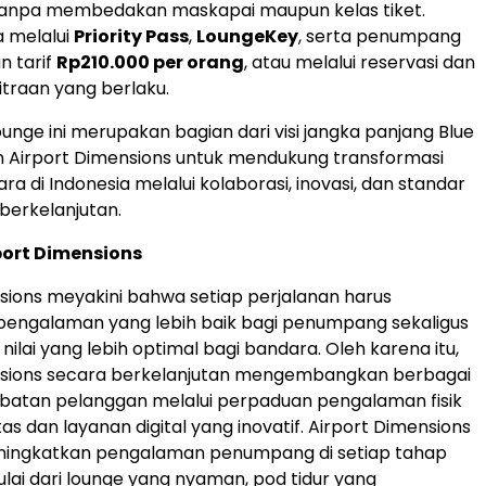
npa membedakan maskapai maupun kelas tiket.
a melalui
Priority Pass
,
LoungeKey
, serta penumpang
n tarif
Rp210.000
per orang
, atau melalui reservasi dan
traan yang berlaku.
nge ini merupakan bagian dari visi jangka panjang Blue
 Airport Dimensions untuk mendukung transformasi
ara di
Indonesia
melalui kolaborasi, inovasi, dan standar
berkelanjutan.
port Dimensions
sions meyakini bahwa setiap perjalanan harus
engalaman yang lebih baik bagi penumpang sekaligus
ilai yang lebih optimal bagi bandara. Oleh karena itu,
nsions secara berkelanjutan mengembangkan berbagai
ibatan pelanggan melalui perpaduan pengalaman fisik
as dan layanan digital yang inovatif. Airport Dimensions
ingkatkan pengalaman penumpang di setiap tahap
ulai dari lounge yang nyaman, pod tidur yang