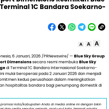
 Terminal 1C Bandara Soekarno-
A
A
A
onesia
,
6 Januari, 2026
/PRNewswire/ —
Blue Sky Group
port Dimensions
secara resmi membuka
Blue Sky
nge
di Terminal 1C Bandara Internasional Soekarno-
 ini mulai beroperasi pada 2 Januari 2026 dan menjadi
komitmen kedua perusahaan dalam meningkatkan
an hospitalitas bandara bagi penumpang domestik di
 promosi kota/kabupaten Anda di media online ini dengan bikin
kel dan cerita seputar sejarah, asal-usul kota, tempat wisata,