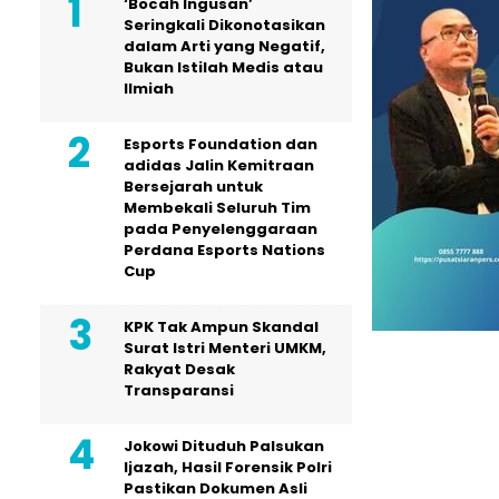
‘Bocah Ingusan’
Seringkali Dikonotasikan
dalam Arti yang Negatif,
Bukan Istilah Medis atau
Ilmiah
Esports Foundation dan
adidas Jalin Kemitraan
Bersejarah untuk
Membekali Seluruh Tim
pada Penyelenggaraan
Perdana Esports Nations
Cup
KPK Tak Ampun Skandal
Surat Istri Menteri UMKM,
Rakyat Desak
Transparansi
Jokowi Dituduh Palsukan
Ijazah, Hasil Forensik Polri
Pastikan Dokumen Asli