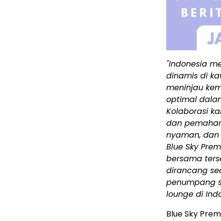
"
Indonesia
mer
dinamis di k
meninjau kem
optimal dal
Kolaborasi k
dan pemahama
nyaman, dan 
Blue Sky Pre
bersama ters
dirancang se
penumpang s
lounge di
Ind
Blue Sky Prem