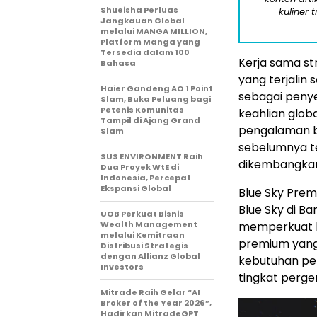
Shueisha Perluas
kuliner 
Jangkauan Global
melalui MANGA MILLION,
Platform Manga yang
Tersedia dalam 100
Kerja sama st
Bahasa
yang terjalin
Haier Gandeng AO 1 Point
sebagai peny
Slam, Buka Peluang bagi
Petenis Komunitas
keahlian glob
Tampil di Ajang Grand
pengalaman ba
Slam
sebelumnya te
SUS ENVIRONMENT Raih
dikembangkan 
Dua Proyek WtE di
Indonesia, Percepat
Ekspansi Global
Blue Sky Prem
Blue Sky di B
UOB Perkuat Bisnis
Wealth Management
memperkuat 
melalui Kemitraan
premium yang 
Distribusi Strategis
dengan Allianz Global
kebutuhan pe
Investors
tingkat perge
Mitrade Raih Gelar “AI
Broker of the Year 2026”,
Hadirkan MitradeGPT