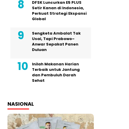
DFSK Luncurkan E5 PLUS
Setir Kanan di Indonesia,
Perkuat Strategi Ekspansi
Global
Sengketa Ambalat Tak
Usai, Tapi Prabowo–
Anwar Sepakat Panen
Duluan
Inilah Makanan Harian
Terbaik untuk Jantung
dan Pembuluh Darah
Sehat
NASIONAL