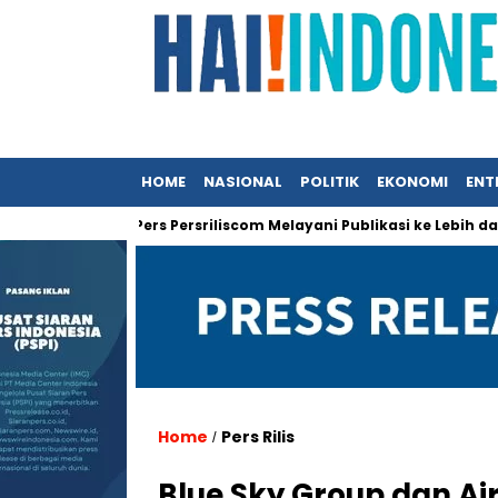
HOME
NASIONAL
POLITIK
EKONOMI
ENT
asa Siaran Pers Persriliscom Melayani Publikasi ke Lebih dari 150
Home
Pers Rilis
/
Blue Sky Group dan Ai