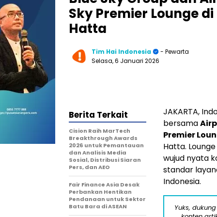
Sky Premier Lounge di
Hatta
Tim Hai Indonesia
- Pewarta
Selasa, 6 Januari 2026
JAKARTA, Ind
Berita Terkait
bersama
Air
Cision Raih MarTech
Premier Lou
Breakthrough Awards
Hatta. Lounge
2026 untuk Pemantauan
dan Analisis Media
wujud nyata 
Sosial, Distribusi Siaran
Pers, dan AEO
standar layan
Indonesia
.
Fair Finance Asia Desak
Perbankan Hentikan
Pendanaan untuk Sektor
Batu Bara di ASEAN
Yuks, dukung
konten arti