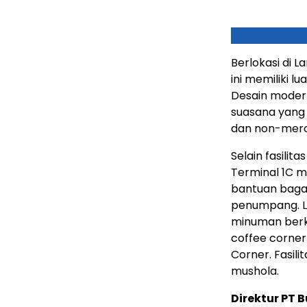
Berlokasi di L
ini memiliki 
Desain modern
suasana yang 
dan non-mero
Selain fasili
Terminal 1C 
bantuan baga
penumpang. L
minuman berku
coffee corner
Corner. Fasili
mushola.
Direktur PT 