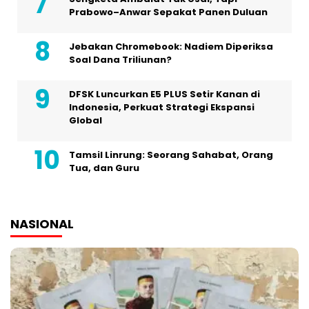
Prabowo–Anwar Sepakat Panen Duluan
Jebakan Chromebook: Nadiem Diperiksa
Soal Dana Triliunan?
DFSK Luncurkan E5 PLUS Setir Kanan di
Indonesia, Perkuat Strategi Ekspansi
Global
Tamsil Linrung: Seorang Sahabat, Orang
Tua, dan Guru
NASIONAL