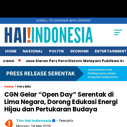
SCROLL TO CONTINUE WITH CONTENT
HOME
NASIONAL
POLITIK
EKONOMI
ENTERTAINMENT
Jasa Siaran Pers Persriliscom Melayani Publikasi ke Lebih da
/
Home
Pers Rilis
CGN Gelar “Open Day” Serentak di
Lima Negara, Dorong Edukasi Energi
Hijau dan Pertukaran Budaya
Tim Hai Indonesia
- Pewarta
Minggu, 24 Mei 2026