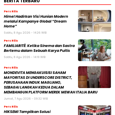
BERITA TERBARU
Pers Rilis
Himel Hadirkan Visi Hunian Modern
melalui Kampanye Global “Dream
Home”
Sabtu, 8 Agu 2026 - 14:26 WIB
Pers Rilis
FAMILIARITÉ: Ketika Sinema dan Sastra
Bertemu dalam Sebuah Karya Puitis
Sabtu, 8 Agu 2026 - 14:19 WIB
Pers Rilis
MONDEVITA MENGAKUISISI SAHAM
MAYORITAS DI UNDERSCORE DISTRICT,
PERUSAHAAN INDUK MAGLIANO,
SEBAGAI LANGKAH KEDUA DALAM
MEMBANGUN PLATFORM MEREK MEWAH ITALIA BARU
Jumat, 7 Agu 2026 - 09:32 WIB
Pers Rilis
HIKSEMI Tampilkan Solusi