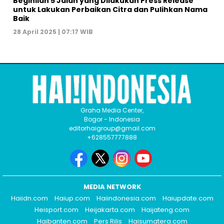
Beginilah 5 Jalan yang Dilakukan Press Release
untuk Lakukan Perbaikan Citra dan Pulihkan Nama
Baik
28 April 2025 | 07:17 WIB
Graha Media Center,
Bogor - Indonesia
editorhaigroup@gmail.com
+628557777888
MEDIA NETWORK
Haiidn.com
Haiup.com
Haiindonesia.com
Haiupdate.com
Heisport.com
Heijakarta.com
Haijateng.com
Haibanten.com
Pers Rilis
Haisumatera.com