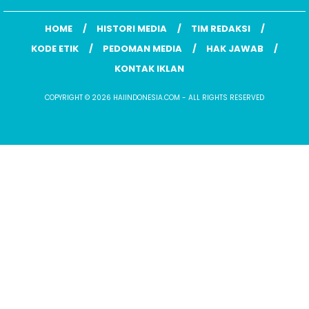
HOME
HISTORI MEDIA
TIM REDAKSI
KODE ETIK
PEDOMAN MEDIA
HAK JAWAB
KONTAK IKLAN
COPYRIGHT © 2026 HAIINDONESIA.COM - ALL RIGHTS RESERVED