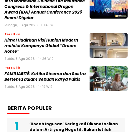
16th Worldwide Chinese Life Insurance
Congress & International Dragon
Award (IDA) Annual Conference 2026
Resmi Digelar
Minggu, 9 Agu 2026 - 01:45 WIB
Pers Rilis
Himel Hadirkan Visi Hunian Modern
melalui Kampanye Global “Dream
Home”
Sabtu, 8 Agu 2026 - 14:26 WIB
Pers Rilis
FAMILIARITÉ: Ketika Sinema dan Sastra
Bertemu dalam Sebuah Karya Puitis
Sabtu, 8 Agu 2026 - 14:19 WIB
BERITA POPULER
‘Bocah Ingusan’ Seringkali Dikonotasikan
dalam Arti yang Negatif, Bukan Istilah