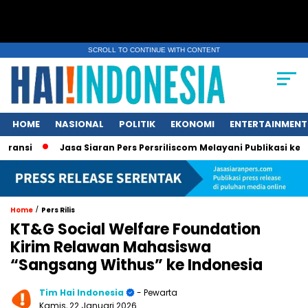
SCROLL TO CONTINUE WITH CONTENT
HOME
NASIONAL
POLITIK
EKONOMI
ENTERTAINMENT
Jasa Siaran Pers Persriliscom Melayani Publikasi ke Lebih da
/
Home
Pers Rilis
KT&G Social Welfare Foundation
Kirim Relawan Mahasiswa
“Sangsang Withus” ke Indonesia
Tim Hai Indonesia
- Pewarta
Kamis, 22 Januari 2026