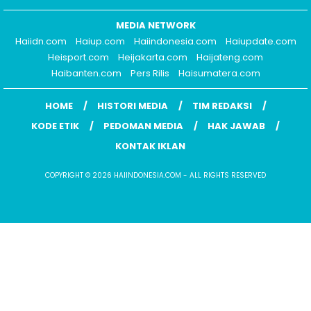
MEDIA NETWORK
Haiidn.com
Haiup.com
Haiindonesia.com
Haiupdate.com
Heisport.com
Heijakarta.com
Haijateng.com
Haibanten.com
Pers Rilis
Haisumatera.com
HOME
HISTORI MEDIA
TIM REDAKSI
KODE ETIK
PEDOMAN MEDIA
HAK JAWAB
KONTAK IKLAN
COPYRIGHT © 2026 HAIINDONESIA.COM - ALL RIGHTS RESERVED