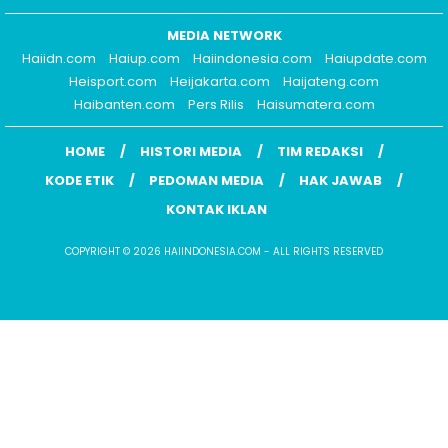
MEDIA NETWORK
Haiidn.com
Haiup.com
Haiindonesia.com
Haiupdate.com
Heisport.com
Heijakarta.com
Haijateng.com
Haibanten.com
Pers Rilis
Haisumatera.com
HOME
HISTORI MEDIA
TIM REDAKSI
KODE ETIK
PEDOMAN MEDIA
HAK JAWAB
KONTAK IKLAN
COPYRIGHT © 2026 HAIINDONESIA.COM - ALL RIGHTS RESERVED