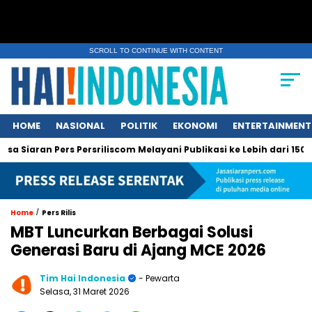
SCROLL TO CONTINUE WITH CONTENT
HOME
NASIONAL
POLITIK
EKONOMI
ENTERTAINMENT
an Pers Persriliscom Melayani Publikasi ke Lebih dari 150 Media O
/
Home
Pers Rilis
MBT Luncurkan Berbagai Solusi
Generasi Baru di Ajang MCE 2026
Tim Hai Indonesia
- Pewarta
Selasa, 31 Maret 2026