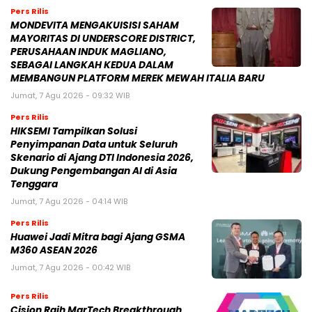
Pers Rilis
MONDEVITA MENGAKUISISI SAHAM
MAYORITAS DI UNDERSCORE DISTRICT,
PERUSAHAAN INDUK MAGLIANO,
SEBAGAI LANGKAH KEDUA DALAM
MEMBANGUN PLATFORM MEREK MEWAH ITALIA BARU
Jumat, 7 Agu 2026 - 09:32 WIB
Pers Rilis
HIKSEMI Tampilkan Solusi
Penyimpanan Data untuk Seluruh
Skenario di Ajang DTI Indonesia 2026,
Dukung Pengembangan AI di Asia
Tenggara
Jumat, 7 Agu 2026 - 04:14 WIB
Pers Rilis
Huawei Jadi Mitra bagi Ajang GSMA
M360 ASEAN 2026
Jumat, 7 Agu 2026 - 00:42 WIB
Pers Rilis
Cision Raih MarTech Breakthrough