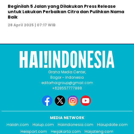
Beginilah 5 Jalan yang Dilakukan Press Release
untuk Lakukan Perbaikan Citra dan Pulihkan Nama
Baik
28 April 2025 | 07:17 WIB
Graha Media Center,
Bogor - Indonesia
editorhaigroup@gmail.com
+628557777888
MEDIA NETWORK
Haiidn.com
Haiup.com
Haiindonesia.com
Haiupdate.com
Heisport.com
Heijakarta.com
Haijateng.com