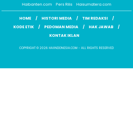
Haibanten.com
Pers Rilis
Haisumatera.com
HOME
HISTORI MEDIA
TIM REDAKSI
KODE ETIK
PEDOMAN MEDIA
HAK JAWAB
KONTAK IKLAN
COPYRIGHT © 2026 HAIINDONESIA.COM - ALL RIGHTS RESERVED