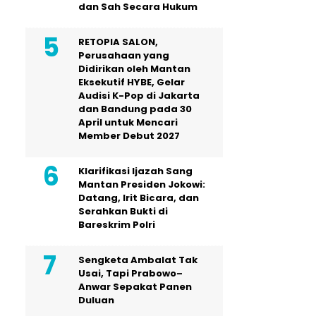
dan Sah Secara Hukum
RETOPIA SALON,
Perusahaan yang
Didirikan oleh Mantan
Eksekutif HYBE, Gelar
Audisi K-Pop di Jakarta
dan Bandung pada 30
April untuk Mencari
Member Debut 2027
Klarifikasi Ijazah Sang
Mantan Presiden Jokowi:
Datang, Irit Bicara, dan
Serahkan Bukti di
Bareskrim Polri
Sengketa Ambalat Tak
Usai, Tapi Prabowo–
Anwar Sepakat Panen
Duluan