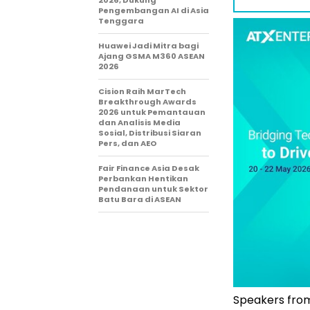
Pengembangan AI di Asia
Tenggara
Huawei Jadi Mitra bagi
Ajang GSMA M360 ASEAN
2026
Cision Raih MarTech
Breakthrough Awards
2026 untuk Pemantauan
dan Analisis Media
Sosial, Distribusi Siaran
Pers, dan AEO
Fair Finance Asia Desak
Perbankan Hentikan
Pendanaan untuk Sektor
Batu Bara di ASEAN
Speakers from