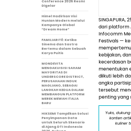
Conference 2026 Resmi
Digelar
Himel Hadirkan Visi
SINGAPURA, 2
Hunian Modern melalui
Kampanye Global
dari platform
“Dream Home”
Infocomm Med
FAMILIARITÉ: Ketika
Festivals — k
Sinema dan Sastra
mempertemuka
Bertemu dalam Sebuah
Karya Puitis
kebijakan, d
kecerdasan bu
MONDEVITA
MENGAKUISISI SAHAM
menentukan ek
MAYORITAS DI
diikuti lebih 
UNDERSCORE DISTRICT,
PERUSAHAAN INDUK
angka partisi
MAGLIANO, SEBAGAI
tersebut mene
LANGKAH KEDUA DALAM
MEMBANGUN PLATFORM
penting yang 
MEREK MEWAH ITALIA
BARU
Yuks, dukung
HIKSEMI Tampilkan Solusi
konten arti
Penyimpanan Data
untuk Seluruh Skenario
kuliner 
di Ajang DTI Indonesia
2026, Dukung