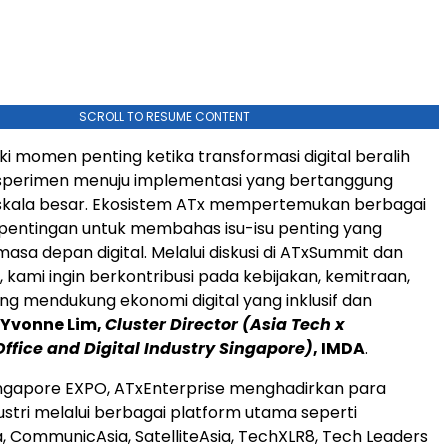
SCROLL TO RESUME CONTENT
i momen penting ketika transformasi digital beralih
ksperimen menuju implementasi yang bertanggung
skala besar. Ekosistem ATx mempertemukan berbagai
entingan untuk membahas isu-isu penting yang
sa depan digital. Melalui diskusi di ATxSummit dan
 kami ingin berkontribusi pada kebijakan, kemitraan,
ang mendukung ekonomi digital yang inklusif dan
Yvonne Lim,
Cluster Director (Asia Tech x
fice and Digital Industry Singapore)
, IMDA
.
Singapore EXPO, ATxEnterprise menghadirkan para
stri melalui berbagai platform utama seperti
, CommunicAsia, SatelliteAsia, TechXLR8, Tech Leaders