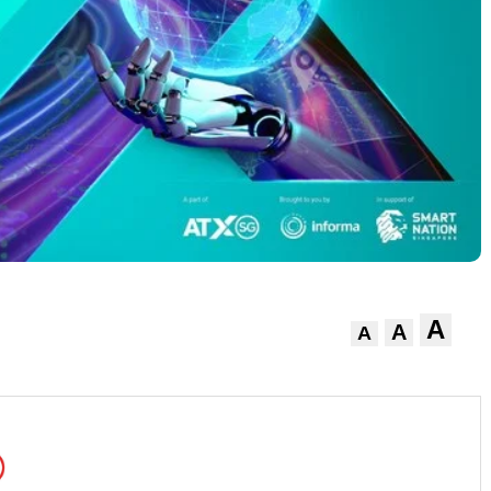
A
A
A