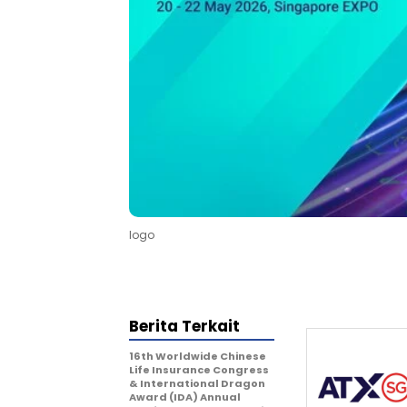
logo
Berita Terkait
16th Worldwide Chinese
Life Insurance Congress
& International Dragon
Award (IDA) Annual