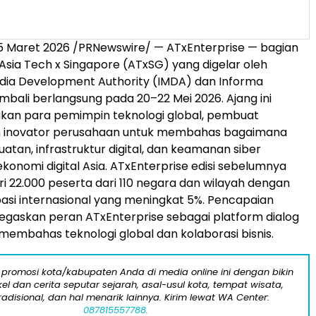
5 Maret 2026 /PRNewswire/ — ATxEnterprise — bagian
 Asia Tech x Singapore (ATxSG) yang digelar oleh
ia Development Authority (IMDA) dan Informa
embali berlangsung pada 20–22 Mei 2026. Ajang ini
n para pemimpin teknologi global, pembuat
an inovator perusahaan untuk membahas bagaimana
atan, infrastruktur digital, dan keamanan siber
onomi digital Asia. ATxEnterprise edisi sebelumnya
dari 22.000 peserta dari 110 negara dan wilayah dengan
pasi internasional yang meningkat 5%. Pencapaian
gaskan peran ATxEnterprise sebagai platform dialog
membahas teknologi global dan kolaborasi bisnis.
 promosi kota/kabupaten Anda di media online ini dengan bikin
kel dan cerita seputar sejarah, asal-usul kota, tempat wisata,
tradisional, dan hal menarik lainnya. Kirim lewat WA Center:
087815557788.