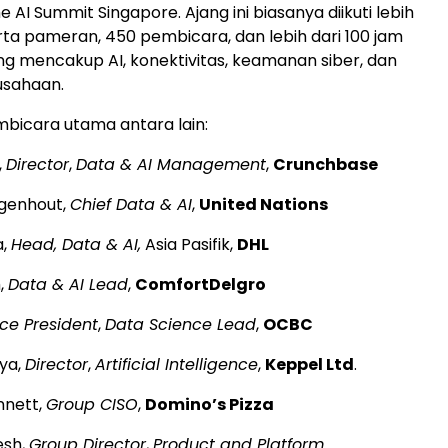
 AI Summit Singapore. Ajang ini biasanya diikuti lebih
rta pameran, 450 pembicara, dan lebih dari 100 jam
ng mencakup AI, konektivitas, keamanan siber, dan
usahaan.
bicara utama antara lain:
,
Director
,
Data & AI Management
,
Crunchbase
genhout,
Chief Data & AI
,
United Nations
a,
Head, Data & AI,
Asia Pasifik,
DHL
,
Data & AI Lead
,
ComfortDelgro
ice President
,
Data Science Lead
,
OCBC
dya,
Director
,
Artificial Intelligence
,
Keppel Ltd
.
nnett,
Group CISO
,
Domino’s Pizza
esh,
Group Director
,
Product and Platform