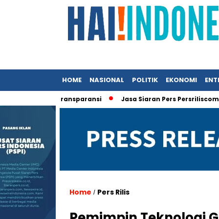
HOME
NASIONAL
POLITIK
EKONOMI
ENT
at Desak Transparansi
Jasa Siaran Pers Persriliscom Melayan
Home
Pers Rilis
/
Pemimpin Teknologi Gl