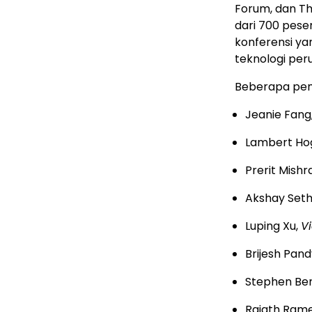
Forum, dan The
dari 700 pese
konferensi ya
teknologi per
Beberapa pem
Jeanie Fang
Lambert Ho
Prerit Mishr
Akshay Seth
Luping Xu,
V
Brijesh Pan
Stephen Be
Rajath Ram