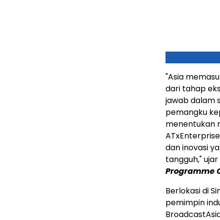
"Asia memasuk
dari tahap e
jawab dalam 
pemangku kep
menentukan ma
ATxEnterprise,
dan inovasi y
tangguh," ujar
Programme Of
Berlokasi di 
pemimpin indu
BroadcastAsia