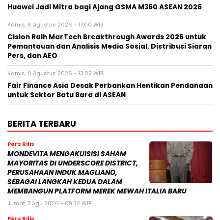
Huawei Jadi Mitra bagi Ajang GSMA M360 ASEAN 2026
Kamis, 6 Agustus 2026 - 17:00 WIB
Cision Raih MarTech Breakthrough Awards 2026 untuk
Pemantauan dan Analisis Media Sosial, Distribusi Siaran
Pers, dan AEO
Kamis, 6 Agustus 2026 - 13:02 WIB
Fair Finance Asia Desak Perbankan Hentikan Pendanaan
untuk Sektor Batu Bara di ASEAN
BERITA TERBARU
Pers Rilis
MONDEVITA MENGAKUISISI SAHAM
MAYORITAS DI UNDERSCORE DISTRICT,
PERUSAHAAN INDUK MAGLIANO,
SEBAGAI LANGKAH KEDUA DALAM
MEMBANGUN PLATFORM MEREK MEWAH ITALIA BARU
Jumat, 7 Agu 2026 - 09:32 WIB
Pers Rilis