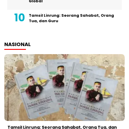
Global
Tamsil Linrung: Seorang Sahabat, Orang
Tua, dan Guru
NASIONAL
Tamsil Linrung: Seorang Sahabat, Orang Tua, dan