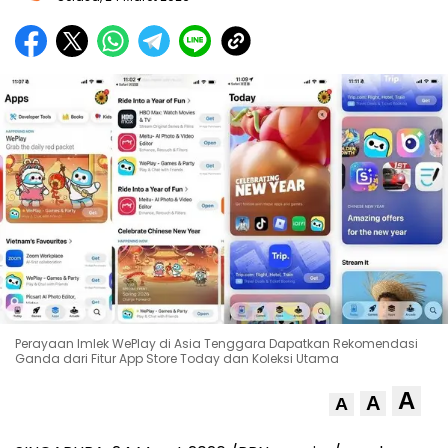
Perayaan Imlek WePlay di Asia Tenggara Dapatkan Rekomendasi
Ganda dari Fitur App Store Today dan Koleksi Utama
A
A
A