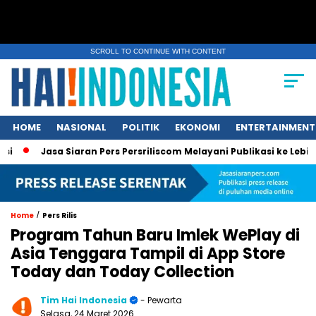
SCROLL TO CONTINUE WITH CONTENT
HOME
NASIONAL
POLITIK
EKONOMI
ENTERTAINMENT
asa Siaran Pers Persriliscom Melayani Publikasi ke Lebih dari 15
/
Home
Pers Rilis
Program Tahun Baru Imlek WePlay di
Asia Tenggara Tampil di App Store
Today dan Today Collection
Tim Hai Indonesia
- Pewarta
Selasa, 24 Maret 2026