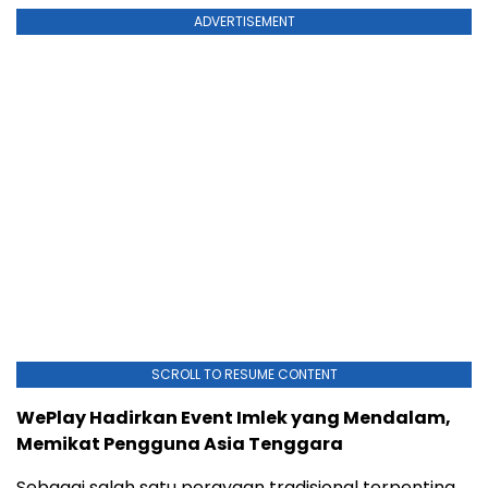
ADVERTISEMENT
SCROLL TO RESUME CONTENT
WePlay Hadirkan Event Imlek yang Mendalam,
Memikat Pengguna Asia Tenggara
Sebagai salah satu perayaan tradisional terpenting