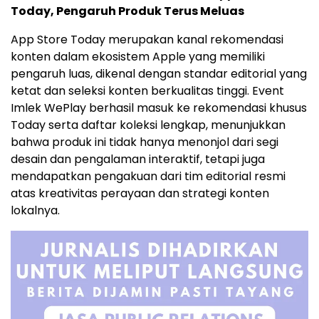
Today, Pengaruh Produk Terus Meluas
App Store Today merupakan kanal rekomendasi
konten dalam ekosistem Apple yang memiliki
pengaruh luas, dikenal dengan standar editorial yang
ketat dan seleksi konten berkualitas tinggi. Event
Imlek WePlay berhasil masuk ke rekomendasi khusus
Today serta daftar koleksi lengkap, menunjukkan
bahwa produk ini tidak hanya menonjol dari segi
desain dan pengalaman interaktif, tetapi juga
mendapatkan pengakuan dari tim editorial resmi
atas kreativitas perayaan dan strategi konten
lokalnya.