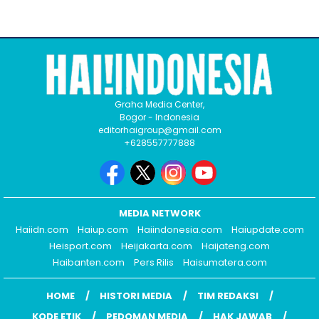
Graha Media Center,
Bogor - Indonesia
editorhaigroup@gmail.com
+628557777888
MEDIA NETWORK
Haiidn.com
Haiup.com
Haiindonesia.com
Haiupdate.com
Heisport.com
Heijakarta.com
Haijateng.com
Haibanten.com
Pers Rilis
Haisumatera.com
HOME
HISTORI MEDIA
TIM REDAKSI
KODE ETIK
PEDOMAN MEDIA
HAK JAWAB