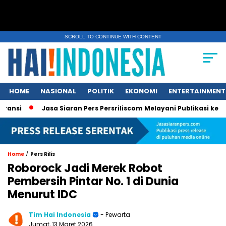
SCROLL TO CONTINUE WITH CONTENT
HOME
NASIONAL
POLITIK
EKONOMI
ENTERTAINMENT
Jasa Siaran Pers Persriliscom Melayani Publikasi ke Lebih dar
/
Home
Pers Rilis
Roborock Jadi Merek Robot
Pembersih Pintar No. 1 di Dunia
Menurut IDC
Tim Hai Indonesia
- Pewarta
Jumat, 13 Maret 2026