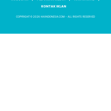
KONTAK IKLAN
COPYRIGHT © 2026 HAIINDONESIA.COM - ALL RIGHTS RESERVED