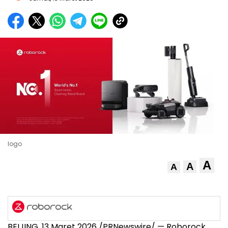
logo
A
A
A
BEIJING
,
13 Maret 2026
/PRNewswire/ — Roborock