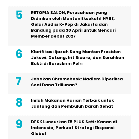
RETOPIA SALON, Perusahaan yang
Didirikan oleh Mantan Eksekutif HYBE,
Gelar Audisi K-Pop di Jakarta dan
Bandung pada 30 April untuk Mencari
Member Debut 2027
Klarifikasi Ijazah Sang Mantan Presiden
Jokowi: Datang, Irit Bicara, dan Serahkan
Bukti di Bareskrim Polri
Jebakan Chromebook: Nadiem Diperiksa
Soal Dana Triliunan?
Inilah Makanan Harian Terbaik untuk
Jantung dan Pembuluh Darah Sehat
DFSK Luncurkan E5 PLUS Setir Kanan di
Indonesia, Perkuat Strategi Ekspansi
Global