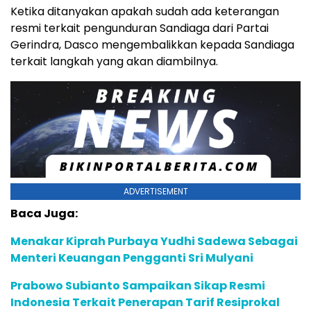
Ketika ditanyakan apakah sudah ada keterangan
resmi terkait pengunduran Sandiaga dari Partai
Gerindra, Dasco mengembalikkan kepada Sandiaga
terkait langkah yang akan diambilnya.
ADVERTISEMENT
Baca Juga:
Menakar Kiprah Purbaya Yudhi Sadewa Sebagai
Menteri Keuangan Pengganti Sri Mulyani
Prabowo Subianto Sampaikan Sikap Resmi
Indonesia Terkait Penerapan Tarif Resiprokal