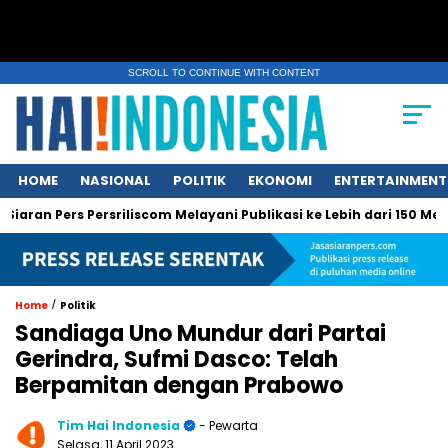
SCROLL TO CONTINUE WITH CONTENT
HOME
NASIONAL
POLITIK
EKONOMI
ENTERTAINMENT
ers Persriliscom Melayani Publikasi ke Lebih dari 150 Media Onli
/
Home
Politik
Sandiaga Uno Mundur dari Partai
Gerindra, Sufmi Dasco: Telah
Berpamitan dengan Prabowo
Tim Hai Indonesia
- Pewarta
Selasa, 11 April 2023