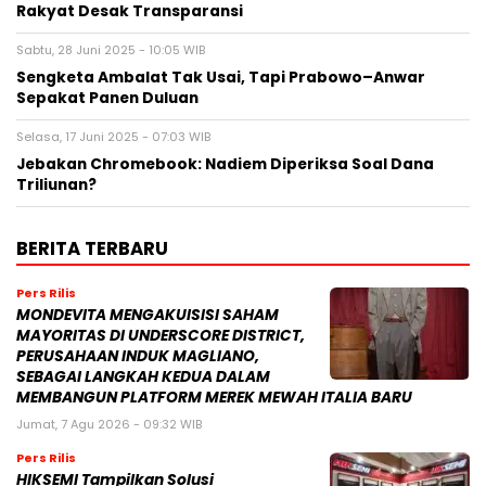
Rakyat Desak Transparansi
Sabtu, 28 Juni 2025 - 10:05 WIB
Sengketa Ambalat Tak Usai, Tapi Prabowo–Anwar
Sepakat Panen Duluan
Selasa, 17 Juni 2025 - 07:03 WIB
Jebakan Chromebook: Nadiem Diperiksa Soal Dana
Triliunan?
BERITA TERBARU
Pers Rilis
MONDEVITA MENGAKUISISI SAHAM
MAYORITAS DI UNDERSCORE DISTRICT,
PERUSAHAAN INDUK MAGLIANO,
SEBAGAI LANGKAH KEDUA DALAM
MEMBANGUN PLATFORM MEREK MEWAH ITALIA BARU
Jumat, 7 Agu 2026 - 09:32 WIB
Pers Rilis
HIKSEMI Tampilkan Solusi