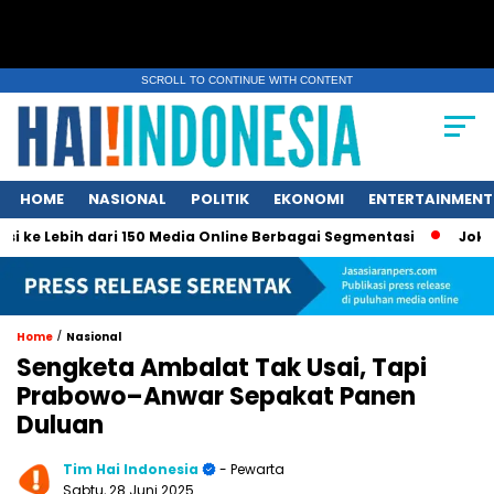
SCROLL TO CONTINUE WITH CONTENT
HOME
NASIONAL
POLITIK
EKONOMI
ENTERTAINMENT
h dari 150 Media Online Berbagai Segmentasi
Jokowi Dituduh 
/
Home
Nasional
Sengketa Ambalat Tak Usai, Tapi
Prabowo–Anwar Sepakat Panen
Duluan
Tim Hai Indonesia
- Pewarta
Sabtu, 28 Juni 2025