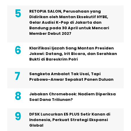
RETOPIA SALON, Perusahaan yang
Didirikan oleh Mantan Eksekutif HYBE,
Gelar Audisi K-Pop di Jakarta dan
Bandung pada 30 April untuk Mencari
Member Debut 2027
Klarifikasi Ijazah Sang Mantan Presiden
Jokowi: Datang, Irit Bicara, dan Serahkan
Bukti di Bareskrim Polri
Sengketa Ambalat Tak Usai, Tapi
Prabowo–Anwar Sepakat Panen Duluan
Jebakan Chromebook: Nadiem Diperiksa
Soal Dana Triliunan?
DFSK Luncurkan E5 PLUS Setir Kanan di
Indonesia, Perkuat Strategi Ekspansi
Global