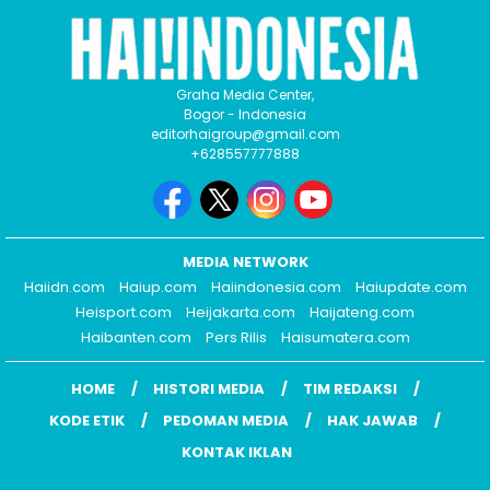
Graha Media Center,
Bogor - Indonesia
editorhaigroup@gmail.com
+628557777888
MEDIA NETWORK
Haiidn.com
Haiup.com
Haiindonesia.com
Haiupdate.com
Heisport.com
Heijakarta.com
Haijateng.com
Haibanten.com
Pers Rilis
Haisumatera.com
HOME
HISTORI MEDIA
TIM REDAKSI
KODE ETIK
PEDOMAN MEDIA
HAK JAWAB
KONTAK IKLAN