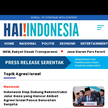
SCROLL TO CONTINUE WITH CONTENT
HOME
NASIONAL
POLITIK
EKONOMI
ENTERTAINMENT
UMKM, Rakyat Desak Transparansi
Jasa Siaran Pers Persrilis
Topik
Agresi Israel
Nasional
Indonesia Siap Dukung Rekonstruksi
Jalur Gaza yang Hancur Akibat
Agresi Israel Pasca Gencatan
Senjata