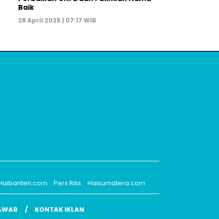
Baik
28 April 2025 | 07:17 WIB
Haibanten.com
Pers Rilis
Haisumatera.com
AWAB
KONTAK IKLAN