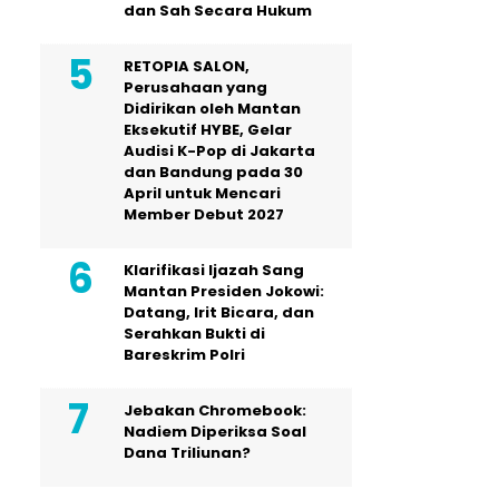
dan Sah Secara Hukum
RETOPIA SALON,
Perusahaan yang
Didirikan oleh Mantan
Eksekutif HYBE, Gelar
Audisi K-Pop di Jakarta
dan Bandung pada 30
April untuk Mencari
Member Debut 2027
Klarifikasi Ijazah Sang
Mantan Presiden Jokowi:
Datang, Irit Bicara, dan
Serahkan Bukti di
Bareskrim Polri
Jebakan Chromebook:
Nadiem Diperiksa Soal
Dana Triliunan?