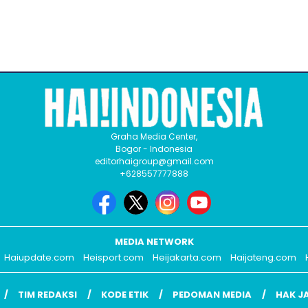
Graha Media Center,
Bogor - Indonesia
editorhaigroup@gmail.com
+628557777888
MEDIA NETWORK
Haiupdate.com
Heisport.com
Heijakarta.com
Haijateng.com
TIM REDAKSI
KODE ETIK
PEDOMAN MEDIA
HAK J