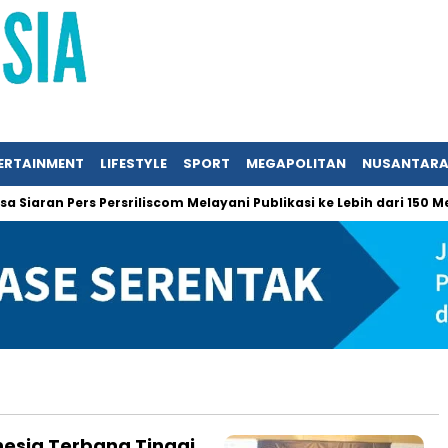
ERTAINMENT
LIFESTYLE
SPORT
MEGAPOLITAN
NUSANTAR
aran Pers Persriliscom Melayani Publikasi ke Lebih dari 150 Medi
esia Terbang Tinggi