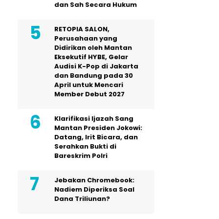
dan Sah Secara Hukum
RETOPIA SALON,
Perusahaan yang
Didirikan oleh Mantan
Eksekutif HYBE, Gelar
Audisi K-Pop di Jakarta
dan Bandung pada 30
April untuk Mencari
Member Debut 2027
Klarifikasi Ijazah Sang
Mantan Presiden Jokowi:
Datang, Irit Bicara, dan
Serahkan Bukti di
Bareskrim Polri
Jebakan Chromebook:
Nadiem Diperiksa Soal
Dana Triliunan?