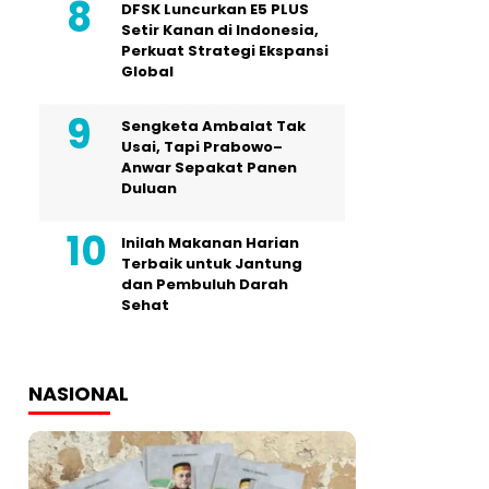
DFSK Luncurkan E5 PLUS
Setir Kanan di Indonesia,
Perkuat Strategi Ekspansi
Global
Sengketa Ambalat Tak
Usai, Tapi Prabowo–
Anwar Sepakat Panen
Duluan
Inilah Makanan Harian
Terbaik untuk Jantung
dan Pembuluh Darah
Sehat
NASIONAL