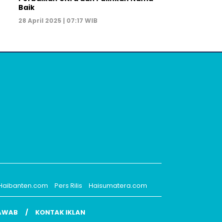
Baik
28 April 2025 | 07:17 WIB
Haibanten.com
Pers Rilis
Haisumatera.com
AWAB
KONTAK IKLAN