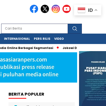
ID
A
INTERNASIONAL
PERS RILIS
VIDEO
a Online Berbagai Segmentasi
Jokowi Dituduh Palsukan Ijazah
BERITA POPULER