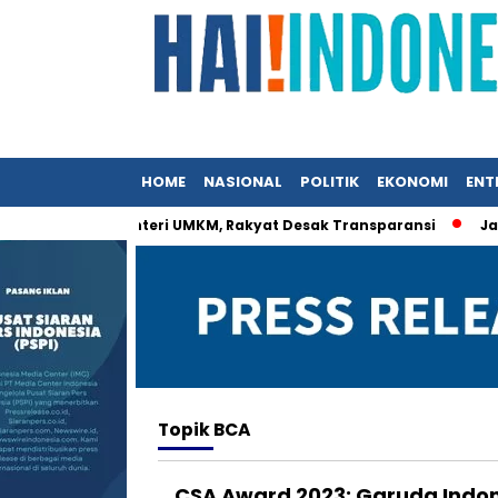
HOME
NASIONAL
POLITIK
EKONOMI
ENT
rat Istri Menteri UMKM, Rakyat Desak Transparansi
Jasa Si
Topik
BCA
CSA Award 2023: Garuda Indon