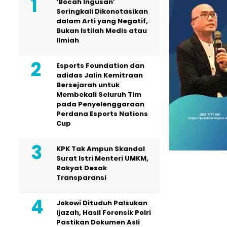
‘Bocah Ingusan’
Seringkali Dikonotasikan
dalam Arti yang Negatif,
Bukan Istilah Medis atau
Ilmiah
Esports Foundation dan
adidas Jalin Kemitraan
Bersejarah untuk
Membekali Seluruh Tim
pada Penyelenggaraan
Perdana Esports Nations
Cup
KPK Tak Ampun Skandal
Surat Istri Menteri UMKM,
Rakyat Desak
Transparansi
Jokowi Dituduh Palsukan
Ijazah, Hasil Forensik Polri
Pastikan Dokumen Asli