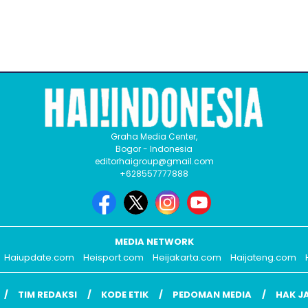
Graha Media Center,
Bogor - Indonesia
editorhaigroup@gmail.com
+628557777888
MEDIA NETWORK
Haiupdate.com
Heisport.com
Heijakarta.com
Haijateng.com
TIM REDAKSI
KODE ETIK
PEDOMAN MEDIA
HAK J