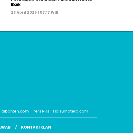
Baik
28 April 2025 | 07:17 WIB
Haibanten.com
Pers Rilis
Haisumatera.com
AWAB
KONTAK IKLAN