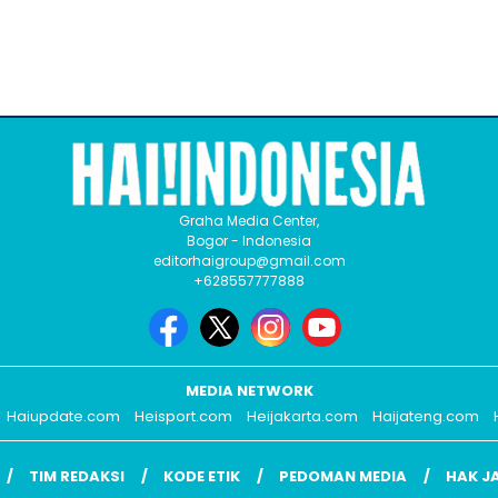
Graha Media Center,
Bogor - Indonesia
editorhaigroup@gmail.com
+628557777888
MEDIA NETWORK
Haiupdate.com
Heisport.com
Heijakarta.com
Haijateng.com
TIM REDAKSI
KODE ETIK
PEDOMAN MEDIA
HAK J