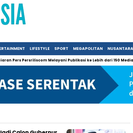
ERTAINMENT
LIFESTYLE
SPORT
MEGAPOLITAN
NUSANTAR
n Pers Persriliscom Melayani Publikasi ke Lebih dari 150 Media On
Jadi Calon Gubernur