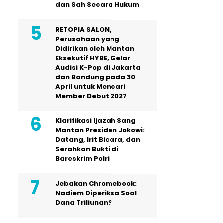
dan Sah Secara Hukum
RETOPIA SALON,
Perusahaan yang
Didirikan oleh Mantan
Eksekutif HYBE, Gelar
Audisi K-Pop di Jakarta
dan Bandung pada 30
April untuk Mencari
Member Debut 2027
Klarifikasi Ijazah Sang
Mantan Presiden Jokowi:
Datang, Irit Bicara, dan
Serahkan Bukti di
Bareskrim Polri
Jebakan Chromebook:
Nadiem Diperiksa Soal
Dana Triliunan?