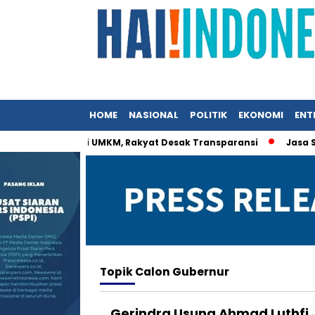
HOME
NASIONAL
POLITIK
EKONOMI
ENT
 Istri Menteri UMKM, Rakyat Desak Transparansi
Jasa Siara
Topik
Calon Gubernur
Gerindra Usung Ahmad Luthfi 