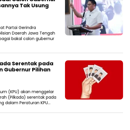
lasannya Tak Usung
t Partai Gerindra
sian Daerah Jawa Tengah
ebagai bakal calon gubernur
lkada Serentak pada
n Gubernur Pilihan
mum (KPU) akan menggelar
ah (Pilkada) serentak pada
ng dalam Peraturan KPU…