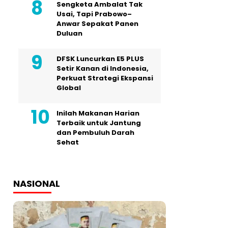
Sengketa Ambalat Tak
Usai, Tapi Prabowo–
Anwar Sepakat Panen
Duluan
DFSK Luncurkan E5 PLUS
Setir Kanan di Indonesia,
Perkuat Strategi Ekspansi
Global
Inilah Makanan Harian
Terbaik untuk Jantung
dan Pembuluh Darah
Sehat
NASIONAL