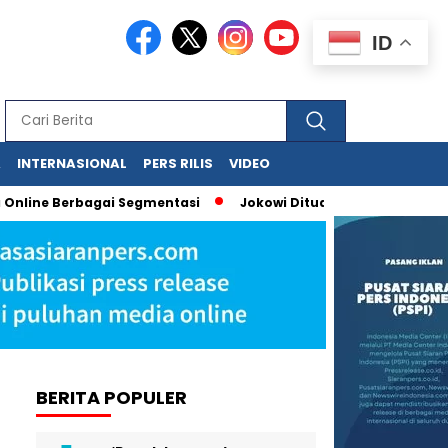
ID
A
INTERNASIONAL
PERS RILIS
VIDEO
line Berbagai Segmentasi
Jokowi Dituduh Palsukan Ijazah, Ha
BERITA POPULER