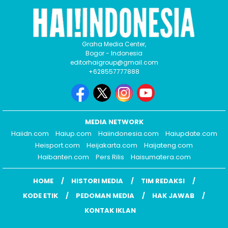
Graha Media Center,
Bogor - Indonesia
editorhaigroup@gmail.com
+628557777888
MEDIA NETWORK
Haiidn.com
Haiup.com
Haiindonesia.com
Haiupdate.com
Heisport.com
Heijakarta.com
Haijateng.com
Haibanten.com
Pers Rilis
Haisumatera.com
HOME
HISTORI MEDIA
TIM REDAKSI
KODE ETIK
PEDOMAN MEDIA
HAK JAWAB
KONTAK IKLAN