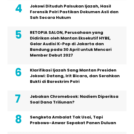
Jokowi Dituduh Palsukan Ijazah, Hasil
Forensik Polri Pastikan Dokumen Asli dan
Sah Secara Hukum
RETOPIA SALON, Perusahaan yang
Didirikan oleh Mantan Eksekutif HYBE,
Gelar Audisi K-Pop di Jakarta dan
Bandung pada 30 April untuk Mencari
Member Debut 2027
Klarifikasi Ijazah Sang Mantan Presiden
Jokowi: Datang, Irit Bicara, dan Serahkan
Bukti di Bareskrim Polri
Jebakan Chromebook: Nadiem Diperiksa
Soal Dana Triliunan?
Sengketa Ambalat Tak Usai, Tapi
Prabowo–Anwar Sepakat Panen Duluan