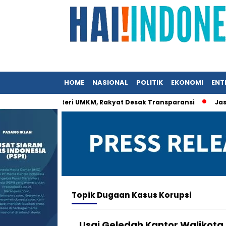
HOME
NASIONAL
POLITIK
EKONOMI
ENT
rat Istri Menteri UMKM, Rakyat Desak Transparansi
Jasa Si
Topik
Dugaan Kasus Korupsi
Usai Geledah Kantor Walikota