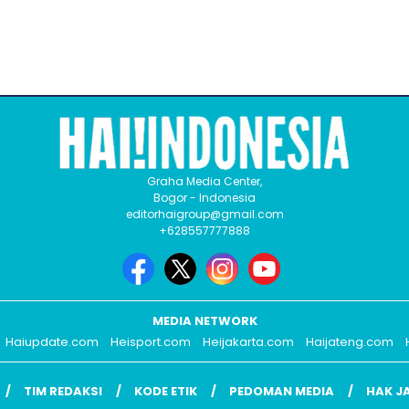
Graha Media Center,
Bogor - Indonesia
editorhaigroup@gmail.com
+628557777888
MEDIA NETWORK
Haiupdate.com
Heisport.com
Heijakarta.com
Haijateng.com
TIM REDAKSI
KODE ETIK
PEDOMAN MEDIA
HAK J