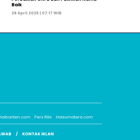
Baik
28 April 2025 | 07:17 WIB
Haibanten.com
Pers Rilis
Haisumatera.com
AWAB
KONTAK IKLAN