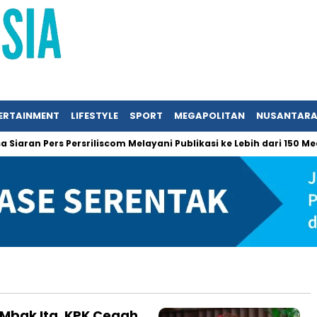
ERTAINMENT
LIFESTYLE
SPORT
MEGAPOLITAN
NUSANTAR
aran Pers Persriliscom Melayani Publikasi ke Lebih dari 150 Media
 Mbak Ita, KPK Cegah