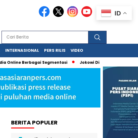
ID
A
INTERNASIONAL
PERS RILIS
VIDEO
 Online Berbagai Segmentasi
Jokowi Dituduh Palsukan Ijazah,
BERITA POPULER