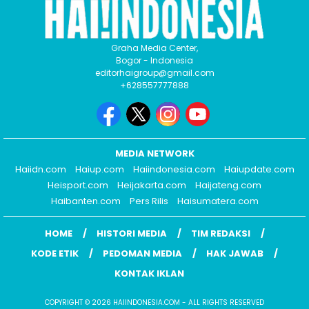
Graha Media Center,
Bogor - Indonesia
editorhaigroup@gmail.com
+628557777888
MEDIA NETWORK
Haiidn.com
Haiup.com
Haiindonesia.com
Haiupdate.com
Heisport.com
Heijakarta.com
Haijateng.com
Haibanten.com
Pers Rilis
Haisumatera.com
HOME
HISTORI MEDIA
TIM REDAKSI
KODE ETIK
PEDOMAN MEDIA
HAK JAWAB
KONTAK IKLAN
COPYRIGHT © 2026 HAIINDONESIA.COM - ALL RIGHTS RESERVED