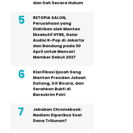
dan Sah Secara Hukum
RETOPIA SALON,
Perusahaan yang
Didirikan oleh Mantan
Eksekutif HYBE, Gelar
Audisi K-Pop di Jakarta
dan Bandung pada 30
April untuk Mencari
Member Debut 2027
Klarifikasi Ijazah Sang
Mantan Presiden Jokowi:
Datang, Irit Bicara, dan
Serahkan Bukti di
Bareskrim Polri
Jebakan Chromebook:
Nadiem Diperiksa Soal
Dana Triliunan?