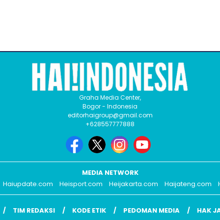
Graha Media Center,
Bogor - Indonesia
editorhaigroup@gmail.com
+628557777888
MEDIA NETWORK
Haiupdate.com
Heisport.com
Heijakarta.com
Haijateng.com
TIM REDAKSI
KODE ETIK
PEDOMAN MEDIA
HAK J