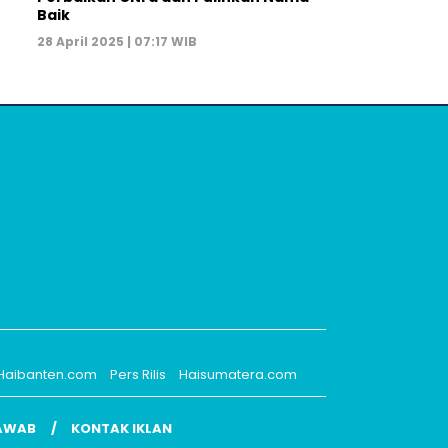
Baik
28 April 2025 | 07:17 WIB
Haibanten.com
Pers Rilis
Haisumatera.com
AWAB
KONTAK IKLAN