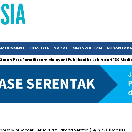
ERTAINMENT
LIFESTYLE
SPORT
MEGAPOLITAN
NUSANTAR
n Pers Persriliscom Melayani Publikasi ke Lebih dari 150 Media O