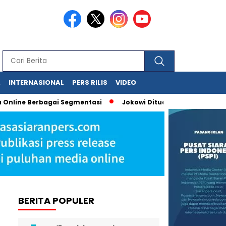
A
INTERNASIONAL
PERS RILIS
VIDEO
nline Berbagai Segmentasi
Jokowi Dituduh Palsukan Ijazah, H
BERITA POPULER