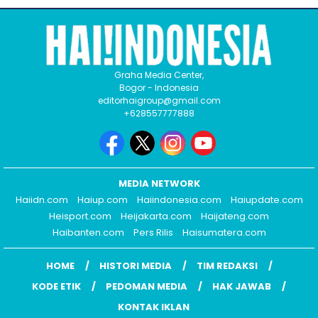
Graha Media Center,
Bogor - Indonesia
editorhaigroup@gmail.com
+628557777888
MEDIA NETWORK
Haiidn.com
Haiup.com
Haiindonesia.com
Haiupdate.com
Heisport.com
Heijakarta.com
Haijateng.com
Haibanten.com
Pers Rilis
Haisumatera.com
HOME
HISTORI MEDIA
TIM REDAKSI
KODE ETIK
PEDOMAN MEDIA
HAK JAWAB
KONTAK IKLAN