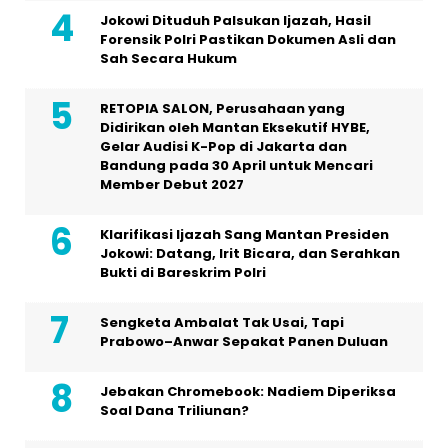
Jokowi Dituduh Palsukan Ijazah, Hasil
Forensik Polri Pastikan Dokumen Asli dan
Sah Secara Hukum
RETOPIA SALON, Perusahaan yang
Didirikan oleh Mantan Eksekutif HYBE,
Gelar Audisi K-Pop di Jakarta dan
Bandung pada 30 April untuk Mencari
Member Debut 2027
Klarifikasi Ijazah Sang Mantan Presiden
Jokowi: Datang, Irit Bicara, dan Serahkan
Bukti di Bareskrim Polri
Sengketa Ambalat Tak Usai, Tapi
Prabowo–Anwar Sepakat Panen Duluan
Jebakan Chromebook: Nadiem Diperiksa
Soal Dana Triliunan?