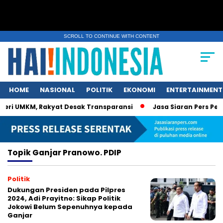
SCROLL TO CONTINUE WITH CONTENT
HOME
NASIONAL
POLITIK
EKONOMI
ENTERTAINMENT
ri UMKM, Rakyat Desak Transparansi
Jasa Siaran Pers Persri
Topik
Ganjar Pranowo. PDIP
Politik
Dukungan Presiden pada Pilpres
2024, Adi Prayitno: Sikap Politik
Jokowi Belum Sepenuhnya kepada
Ganjar