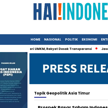
HOME
NASIONAL
POLITIK
EKONOMI
ENT
at Istri Menteri UMKM, Rakyat Desak Transparansi
Jasa Sia
Topik
Geopolitik Asia Timur
Prospek Pasar Saham Indones