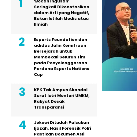
‘Bocah Ingusan’
Seringkali Dikonotasikan
dalam Arti yang Negatif,
Bukan Istilah Medis atau
Ilmiah
Esports Foundation dan
adidas Jalin Kemitraan
Bersejarah untuk
Membekali Seluruh Tim
pada Penyelenggaraan
Perdana Esports Nations
Cup
KPK Tak Ampun Skandal
Surat Istri Menteri UMKM,
Rakyat Desak
Transparansi
Jokowi Dituduh Palsukan
Ijazah, Hasil Forensik Polri
Pastikan Dokumen Asli