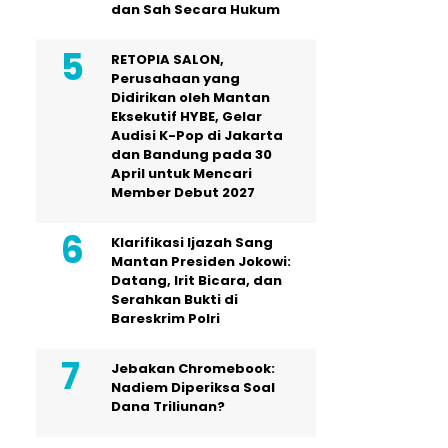
dan Sah Secara Hukum
RETOPIA SALON,
Perusahaan yang
Didirikan oleh Mantan
Eksekutif HYBE, Gelar
Audisi K-Pop di Jakarta
dan Bandung pada 30
April untuk Mencari
Member Debut 2027
Klarifikasi Ijazah Sang
Mantan Presiden Jokowi:
Datang, Irit Bicara, dan
Serahkan Bukti di
Bareskrim Polri
Jebakan Chromebook:
Nadiem Diperiksa Soal
Dana Triliunan?