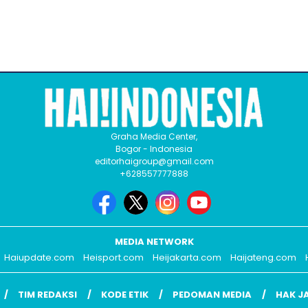
Graha Media Center,
Bogor - Indonesia
editorhaigroup@gmail.com
+628557777888
MEDIA NETWORK
Haiupdate.com
Heisport.com
Heijakarta.com
Haijateng.com
TIM REDAKSI
KODE ETIK
PEDOMAN MEDIA
HAK J