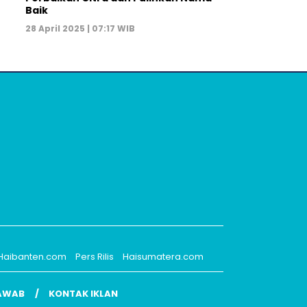
Baik
28 April 2025 | 07:17 WIB
Haibanten.com
Pers Rilis
Haisumatera.com
AWAB
KONTAK IKLAN