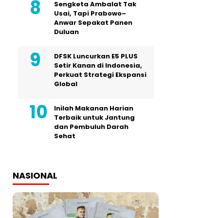
Sengketa Ambalat Tak
Usai, Tapi Prabowo–
Anwar Sepakat Panen
Duluan
DFSK Luncurkan E5 PLUS
Setir Kanan di Indonesia,
Perkuat Strategi Ekspansi
Global
Inilah Makanan Harian
Terbaik untuk Jantung
dan Pembuluh Darah
Sehat
NASIONAL