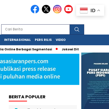
ID
A
INTERNASIONAL
PERS RILIS
VIDEO
Online Berbagai Segmentasi
Jokowi Dituduh Palsukan Ijazah, 
BERITA POPULER