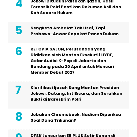
Jokowi Dituduh Palsukan Ijazah, Hasil
Forensik Polri Pastikan Dokumen Asli dan
Sah Secara Hukum
Sengketa Ambalat Tak Usai, Tapi
Prabowo–Anwar Sepakat Panen Duluan
RETOPIA SALON, Perusahaan yang
Didirikan oleh Mantan Eksekutif HYBE,
Gelar Audisi K-Pop di Jakarta dan
Bandung pada 30 April untuk Mencari
Member Debut 2027
Klarifikasi Ijazah Sang Mantan Presiden
Jokowi: Datang, Irit Bicara, dan Serahkan
Bukti di Bareskrim Polri
Jebakan Chromebook: Nadiem Diperiksa
Soal Dana Triliunan?
DFSK Luncurkan E5 PLUS Setir Kanan di