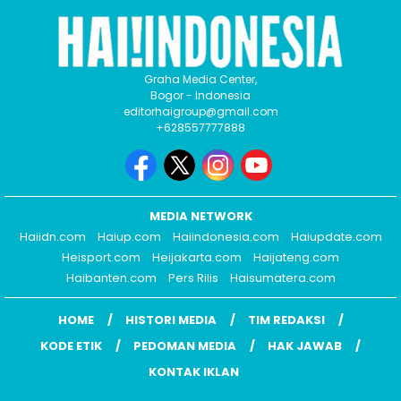
Graha Media Center,
Bogor - Indonesia
editorhaigroup@gmail.com
+628557777888
MEDIA NETWORK
Haiidn.com
Haiup.com
Haiindonesia.com
Haiupdate.com
Heisport.com
Heijakarta.com
Haijateng.com
Haibanten.com
Pers Rilis
Haisumatera.com
HOME
HISTORI MEDIA
TIM REDAKSI
KODE ETIK
PEDOMAN MEDIA
HAK JAWAB
KONTAK IKLAN