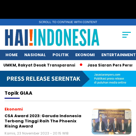
SCROLL TO CONTINUE WITH CONTENT
HOME
NASIONAL
POLITIK
EKONOMI
ENTERTAINMENT
 UMKM, Rakyat Desak Transparansi
Jasa Siaran Pers Persrili
Topik
GIAA
Ekonomi
CSA Award 2023: Garuda Indonesia
Terbang Tinggi Raih The Phoenix
Rising Award
Kamis, 23 November 2023 - 20:15 WIB