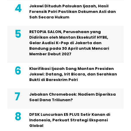
Jokowi Dituduh Palsukan Ijazah, Hasil
Forensik Polri Pastikan Dokumen Asli dan
Sah Secara Hukum
RETOPIA SALON, Perusahaan yang
Didirikan oleh Mantan Eksekutif HYBE,
Gelar Audisi K-Pop di Jakarta dan
Bandung pada 30 April untuk Mencari
Member Debut 2027
Klarifikasi Ijazah Sang Mantan Presiden
Jokowi: Datang, Irit Bicara, dan Serahkan
Bukti di Bareskrim Polri
Jebakan Chromebook: Nadiem Diperiksa
Soal Dana Triliunan?
DFSK Luncurkan E5 PLUS Setir Kanan di
Indonesia, Perkuat Strategi Ekspansi
Global