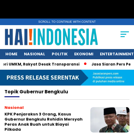
SCROLL TO CONTINUE WITH CONTENT
HOME
NASIONAL
POLITIK
EKONOMI
ENTERTAINMENT
ri UMKM, Rakyat Desak Transparansi
Jasa Siaran Pers Persri
Topik
Gubernur Bengkulu
Nasional
KPK Penjaraksn 3 Orang, Kasus
Gubernur Bengkulu Rohidin Mersyah
Peras Anak Buah untuk Biayai
Pilkada