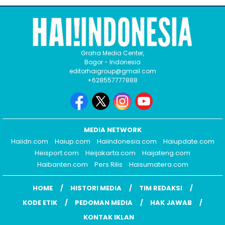
Graha Media Center,
Bogor - Indonesia
editorhaigroup@gmail.com
+628557777888
MEDIA NETWORK
Haiidn.com
Haiup.com
Haiindonesia.com
Haiupdate.com
Heisport.com
Heijakarta.com
Haijateng.com
Haibanten.com
Pers Rilis
Haisumatera.com
HOME
HISTORI MEDIA
TIM REDAKSI
KODE ETIK
PEDOMAN MEDIA
HAK JAWAB
KONTAK IKLAN