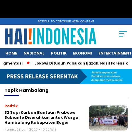
SCROLL TO CONTINUE WITH CONTENT
HOME
NASIONAL
POLITIK
EKONOMI
ENTERTAINMENT
egmentasi
Jokowi Dituduh Palsukan Ijazah, Hasil Forensik Po
Topik
Hambalang
Politik
32 Sapi Kurban Bantuan Prabowo
Subianto Diserahkan untuk Warga
Hambalang Kabupaten Bogor
Kamis, 29 Juni 2023 - 10:58 WIB