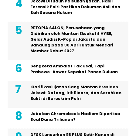
Jokowi Dituduh Palsukan Ijazah, Hasil
Forensik Polri Pastikan Dokumen Asli dan
Sah Secara Hukum
RETOPIA SALON, Perusahaan yang
Didirikan oleh Mantan Eksekutif HYBE,
Gelar Audisi K-Pop di Jakarta dan
Bandung pada 30 April untuk Mencari
Member Debut 2027
Sengketa Ambalat Tak Usai, Tapi
Prabowo–Anwar Sepakat Panen Duluan
Klarifikasi Ijazah Sang Mantan Presiden
Jokowi: Datang, Irit Bicara, dan Serahkan
Bukti di Bareskrim Polri
Jebakan Chromebook: Nadiem Diperiksa
Soal Dana Triliunan?
DFSK Luncurkan E5 PLUS Setir Kanan di