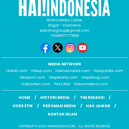
Graha Media Center,
Bogor - Indonesia
editorhaigroup@gmail.com
+628557777888
MEDIA NETWORK
Haiidn.com
Haiup.com
Haiindonesia.com
Haiupdate.com
Heisport.com
Heijakarta.com
Haijateng.com
Haibanten.com
Pers Rilis
Haisumatera.com
HOME
HISTORI MEDIA
TIM REDAKSI
KODE ETIK
PEDOMAN MEDIA
HAK JAWAB
KONTAK IKLAN
COPYRIGHT © 2026 HAIINDONESIA.COM - ALL RIGHTS RESERVED