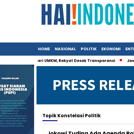
HOME
NASIONAL
POLITIK
EKONOMI
ENT
rat Istri Menteri UMKM, Rakyat Desak Transparansi
Jasa Si
Topik
Konstelasi Politik
Jokowi Tuding Ada Agenda Polit