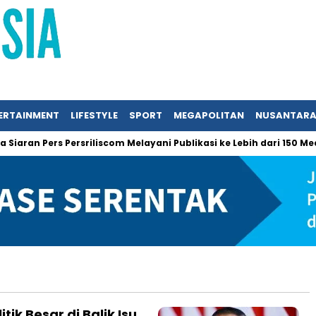
ERTAINMENT
LIFESTYLE
SPORT
MEGAPOLITAN
NUSANTAR
aran Pers Persriliscom Melayani Publikasi ke Lebih dari 150 Medi
ik Besar di Balik Isu