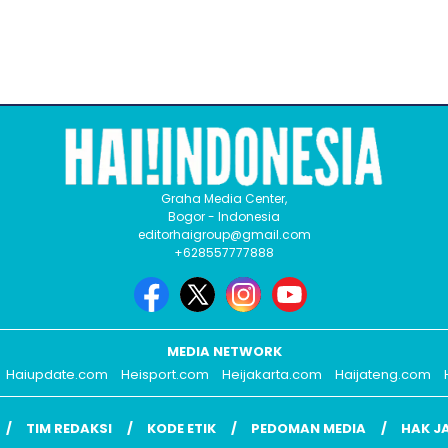
Graha Media Center,
Bogor - Indonesia
editorhaigroup@gmail.com
+628557777888
MEDIA NETWORK
Haiupdate.com
Heisport.com
Heijakarta.com
Haijateng.com
TIM REDAKSI
KODE ETIK
PEDOMAN MEDIA
HAK J