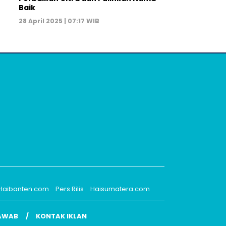
Baik
28 April 2025 | 07:17 WIB
Haibanten.com
Pers Rilis
Haisumatera.com
AWAB
KONTAK IKLAN