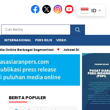
ID
A
INTERNASIONAL
PERS RILIS
VIDEO
a Online Berbagai Segmentasi
Jokowi Dituduh Palsukan Ijazah
BERITA POPULER