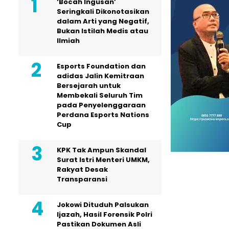
‘Bocah Ingusan’
Seringkali Dikonotasikan
dalam Arti yang Negatif,
Bukan Istilah Medis atau
Ilmiah
Esports Foundation dan
adidas Jalin Kemitraan
Bersejarah untuk
Membekali Seluruh Tim
pada Penyelenggaraan
Perdana Esports Nations
Cup
KPK Tak Ampun Skandal
Surat Istri Menteri UMKM,
Rakyat Desak
Transparansi
Jokowi Dituduh Palsukan
Ijazah, Hasil Forensik Polri
Pastikan Dokumen Asli