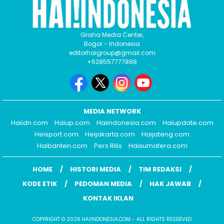
Graha Media Center,
Bogor - Indonesia
editorhaigroup@gmail.com
+628557777888
MEDIA NETWORK
Haiidn.com
Haiup.com
Haiindonesia.com
Haiupdate.com
Heisport.com
Heijakarta.com
Haijateng.com
Haibanten.com
Pers Rilis
Haisumatera.com
HOME
HISTORI MEDIA
TIM REDAKSI
KODE ETIK
PEDOMAN MEDIA
HAK JAWAB
KONTAK IKLAN
COPYRIGHT © 2026 HAIINDONESIA.COM - ALL RIGHTS RESERVED