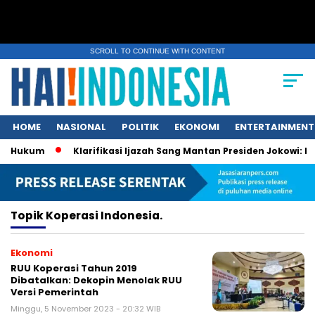
SCROLL TO CONTINUE WITH CONTENT
HOME
NASIONAL
POLITIK
EKONOMI
ENTERTAINMENT
a Hukum
Klarifikasi Ijazah Sang Mantan Presiden Jokowi: Datan
Topik
Koperasi Indonesia.
Ekonomi
RUU Koperasi Tahun 2019
Dibatalkan: Dekopin Menolak RUU
Versi Pemerintah
Minggu, 5 November 2023 - 20:32 WIB