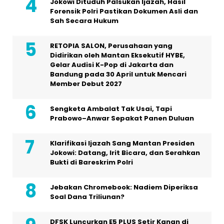
Jokowi Dituduh Palsukan Ijazah, Hasil
Forensik Polri Pastikan Dokumen Asli dan
Sah Secara Hukum
RETOPIA SALON, Perusahaan yang
Didirikan oleh Mantan Eksekutif HYBE,
Gelar Audisi K-Pop di Jakarta dan
Bandung pada 30 April untuk Mencari
Member Debut 2027
Sengketa Ambalat Tak Usai, Tapi
Prabowo–Anwar Sepakat Panen Duluan
Klarifikasi Ijazah Sang Mantan Presiden
Jokowi: Datang, Irit Bicara, dan Serahkan
Bukti di Bareskrim Polri
Jebakan Chromebook: Nadiem Diperiksa
Soal Dana Triliunan?
DFSK Luncurkan E5 PLUS Setir Kanan di