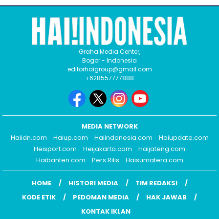
Graha Media Center,
Bogor - Indonesia
editorhaigroup@gmail.com
+628557777888
MEDIA NETWORK
Haiidn.com
Haiup.com
Haiindonesia.com
Haiupdate.com
Heisport.com
Heijakarta.com
Haijateng.com
Haibanten.com
Pers Rilis
Haisumatera.com
HOME
HISTORI MEDIA
TIM REDAKSI
KODE ETIK
PEDOMAN MEDIA
HAK JAWAB
KONTAK IKLAN