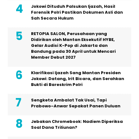
Jokowi Dituduh Palsukan Ijazah, Hasil
Forensik Polri Pastikan Dokumen Asli dan
Sah Secara Hukum
RETOPIA SALON, Perusahaan yang
Didirikan oleh Mantan Eksekutif HYBE,
Gelar Audisi K-Pop di Jakarta dan
Bandung pada 30 April untuk Mencari
Member Debut 2027
Klarifikasi Ijazah Sang Mantan Presiden
Jokowi: Datang, Irit Bicara, dan Serahkan
Bukti di Bareskrim Polri
Sengketa Ambalat Tak Usai, Tapi
Prabowo–Anwar Sepakat Panen Duluan
Jebakan Chromebook: Nadiem Diperiksa
Soal Dana Triliunan?