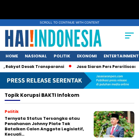
SCROLL TO CONTINUE WITH CONTENT
HOME
NASIONAL
POLITIK
EKONOMI
ENTERTAINMENT
 Rakyat Desak Transparansi
Jasa Siaran Pers Persriliscom M
Topik
Korupsi BAKTI Infokom
Politik
Ternyata Status Tersangka atau
Penahanan Johnny Plate Tak
Batalkan Calon Anggota Legislatif,
Kecuali…