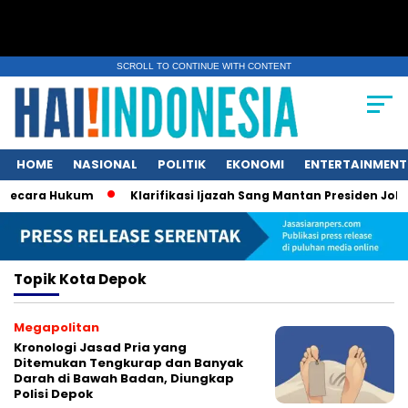
SCROLL TO CONTINUE WITH CONTENT
HOME
NASIONAL
POLITIK
EKONOMI
ENTERTAINMENT
Secara Hukum
Klarifikasi Ijazah Sang Mantan Presiden Jokowi:
Topik
Kota Depok
Megapolitan
Kronologi Jasad Pria yang
Ditemukan Tengkurap dan Banyak
Darah di Bawah Badan, Diungkap
Polisi Depok