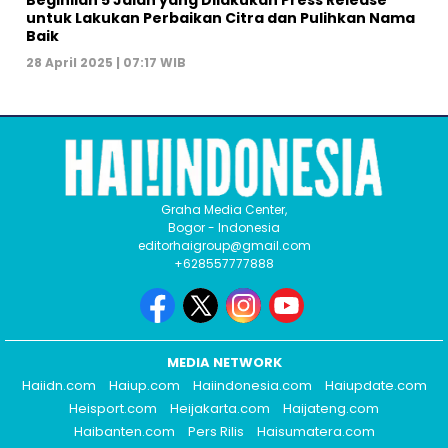
Beginilah 5 Jalan yang Dilakukan Press Release
untuk Lakukan Perbaikan Citra dan Pulihkan Nama
Baik
28 April 2025 | 07:17 WIB
Graha Media Center,
Bogor - Indonesia
editorhaigroup@gmail.com
+628557777888
MEDIA NETWORK
Haiidn.com
Haiup.com
Haiindonesia.com
Haiupdate.com
Heisport.com
Heijakarta.com
Haijateng.com
Haibanten.com
Pers Rilis
Haisumatera.com