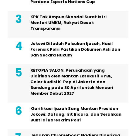
Perdana Esports Nations Cup
KPK Tak Ampun Skandal Surat Istri
Menteri UMKM, Rakyat Desak
Transparansi
Jokowi Dituduh Palsukan Ijazah, Hasil
Forensik Polri Pastikan Dokumen Asli dan
Sah Secara Hukum
RETOPIA SALON, Perusahaan yang
Didirikan oleh Mantan Eksekutif HYBE,
Gelar Audisi K-Pop di Jakarta dan
Bandung pada 30 April untuk Mencari
Member Debut 2027
Klarifikasi Ijazah Sang Mantan Presiden
Jokowi: Datang, Irit Bicara, dan Serahkan
Bukti di Bareskrim Polri
Jebakan Chromebook: Nadiem Diperiksa