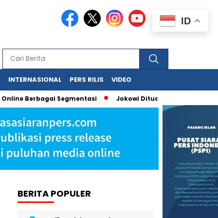
ID
A
INTERNASIONAL
PERS RILIS
VIDEO
line Berbagai Segmentasi
Jokowi Dituduh Palsukan Ijazah, Ha
BERITA POPULER