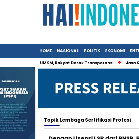
HOME
NASIONAL
POLITIK
EKONOMI
ENT
 Istri Menteri UMKM, Rakyat Desak Transparansi
Jasa Siara
Topik
Lembaga Sertifikasi Profesi
Dengan Lisensi LSP dari BNSP, 