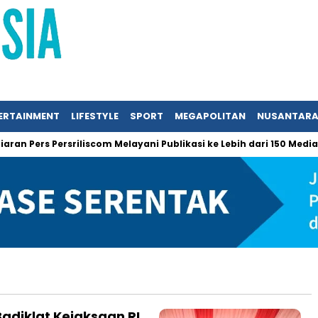
ERTAINMENT
LIFESTYLE
SPORT
MEGAPOLITAN
NUSANTAR
n Pers Persriliscom Melayani Publikasi ke Lebih dari 150 Media On
Badiklat Kejaksaan RI