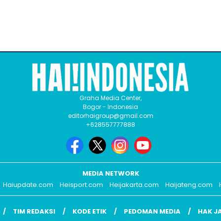
Graha Media Center,
Bogor - Indonesia
editorhaigroup@gmail.com
+628557777888
MEDIA NETWORK
Haiupdate.com
Heisport.com
Heijakarta.com
Haijateng.com
TIM REDAKSI
KODE ETIK
PEDOMAN MEDIA
HAK J