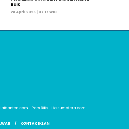
Baik
28 April 2025 | 07:17 WIB
Haibanten.com
Pers Rilis
Haisumatera.com
AWAB
KONTAK IKLAN