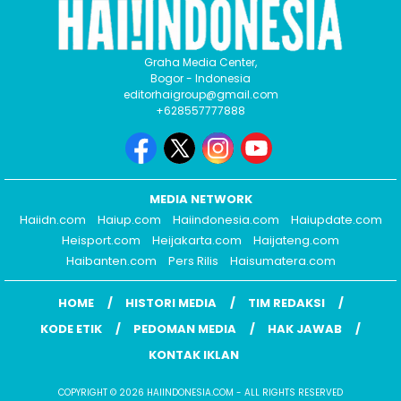
Graha Media Center,
Bogor - Indonesia
editorhaigroup@gmail.com
+628557777888
MEDIA NETWORK
Haiidn.com
Haiup.com
Haiindonesia.com
Haiupdate.com
Heisport.com
Heijakarta.com
Haijateng.com
Haibanten.com
Pers Rilis
Haisumatera.com
HOME
HISTORI MEDIA
TIM REDAKSI
KODE ETIK
PEDOMAN MEDIA
HAK JAWAB
KONTAK IKLAN
COPYRIGHT © 2026 HAIINDONESIA.COM - ALL RIGHTS RESERVED