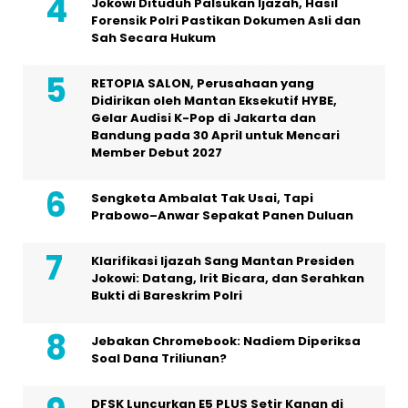
Jokowi Dituduh Palsukan Ijazah, Hasil
Forensik Polri Pastikan Dokumen Asli dan
Sah Secara Hukum
RETOPIA SALON, Perusahaan yang
Didirikan oleh Mantan Eksekutif HYBE,
Gelar Audisi K-Pop di Jakarta dan
Bandung pada 30 April untuk Mencari
Member Debut 2027
Sengketa Ambalat Tak Usai, Tapi
Prabowo–Anwar Sepakat Panen Duluan
Klarifikasi Ijazah Sang Mantan Presiden
Jokowi: Datang, Irit Bicara, dan Serahkan
Bukti di Bareskrim Polri
Jebakan Chromebook: Nadiem Diperiksa
Soal Dana Triliunan?
DFSK Luncurkan E5 PLUS Setir Kanan di