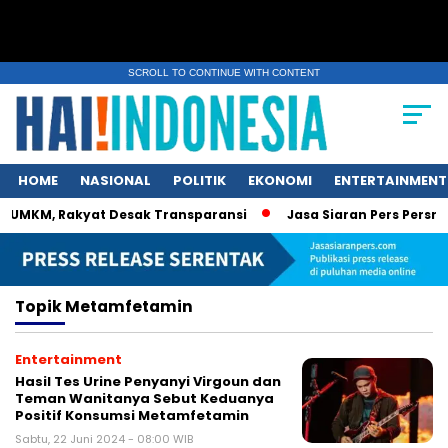
SCROLL TO CONTINUE WITH CONTENT
HOME
NASIONAL
POLITIK
EKONOMI
ENTERTAINMENT
 UMKM, Rakyat Desak Transparansi
Jasa Siaran Pers Persrili
Topik
Metamfetamin
Entertainment
Hasil Tes Urine Penyanyi Virgoun dan
Teman Wanitanya Sebut Keduanya
Positif Konsumsi Metamfetamin
Sabtu, 22 Juni 2024 - 08:00 WIB