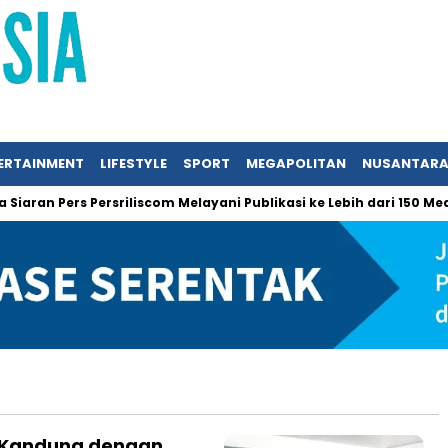
ERTAINMENT
LIFESTYLE
SPORT
MEGAPOLITAN
NUSANTAR
ran Pers Persriliscom Melayani Publikasi ke Lebih dari 150 Media 
u Kandung dengan