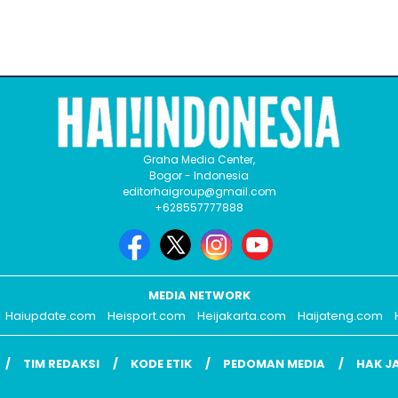
Graha Media Center,
Bogor - Indonesia
editorhaigroup@gmail.com
+628557777888
MEDIA NETWORK
Haiupdate.com
Heisport.com
Heijakarta.com
Haijateng.com
TIM REDAKSI
KODE ETIK
PEDOMAN MEDIA
HAK J