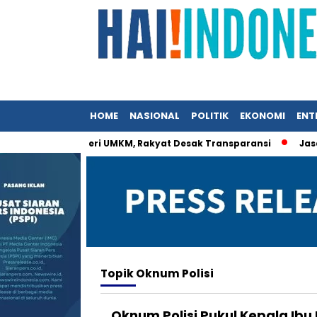
HOME
NASIONAL
POLITIK
EKONOMI
ENT
at Istri Menteri UMKM, Rakyat Desak Transparansi
Jasa Sia
Topik
Oknum Polisi
Oknum Polisi Pukul Kepala Ib