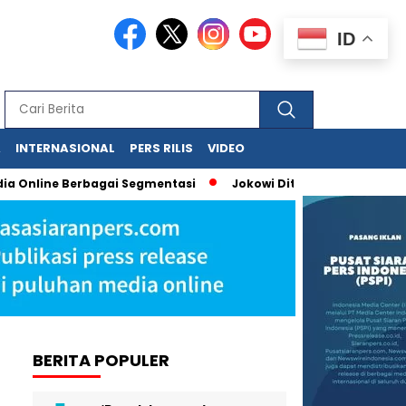
ID
A
INTERNASIONAL
PERS RILIS
VIDEO
Online Berbagai Segmentasi
Jokowi Dituduh Palsukan Ijazah, 
BERITA POPULER