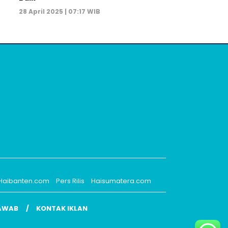
28 April 2025 | 07:17 WIB
Haibanten.com
Pers Rilis
Haisumatera.com
AWAB
KONTAK IKLAN