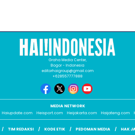
Graha Media Center,
Bogor - Indonesia
editorhaigroup@gmail.com
+628557777888
MEDIA NETWORK
Haiupdate.com
Heisport.com
Heijakarta.com
Haijateng.com
TIM REDAKSI
KODE ETIK
PEDOMAN MEDIA
HAK J