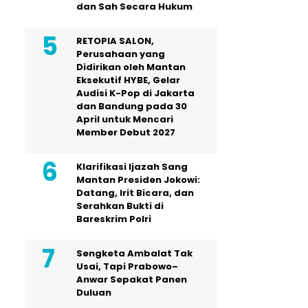
dan Sah Secara Hukum
RETOPIA SALON,
Perusahaan yang
Didirikan oleh Mantan
Eksekutif HYBE, Gelar
Audisi K-Pop di Jakarta
dan Bandung pada 30
April untuk Mencari
Member Debut 2027
Klarifikasi Ijazah Sang
Mantan Presiden Jokowi:
Datang, Irit Bicara, dan
Serahkan Bukti di
Bareskrim Polri
Sengketa Ambalat Tak
Usai, Tapi Prabowo–
Anwar Sepakat Panen
Duluan