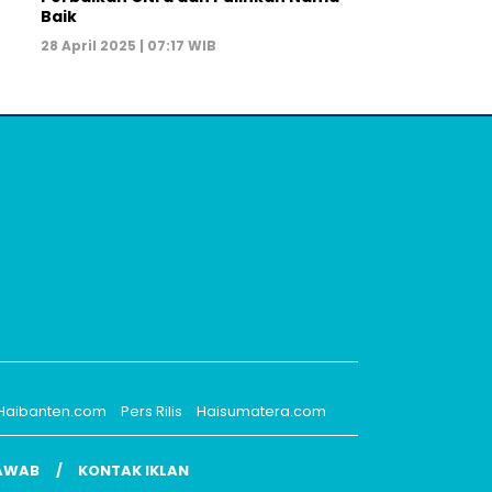
Baik
28 April 2025 | 07:17 WIB
Haibanten.com
Pers Rilis
Haisumatera.com
AWAB
KONTAK IKLAN