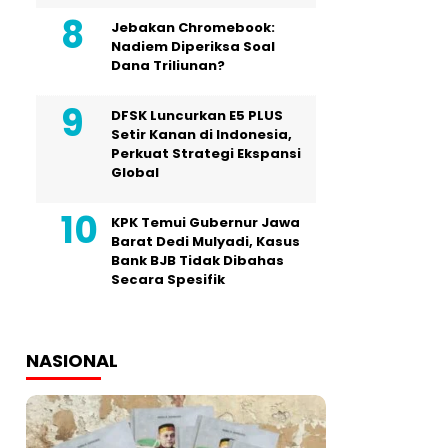
Jebakan Chromebook:
Nadiem Diperiksa Soal
Dana Triliunan?
DFSK Luncurkan E5 PLUS
Setir Kanan di Indonesia,
Perkuat Strategi Ekspansi
Global
KPK Temui Gubernur Jawa
Barat Dedi Mulyadi, Kasus
Bank BJB Tidak Dibahas
Secara Spesifik
NASIONAL