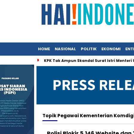
HOME
NASIONAL
POLITIK
EKONOMI
ENT
KPK Tak Ampun Skandal Surat Istri Menteri
Topik
Pegawai Kementerian Komdig
Polisi Blokir 5.146 Website dan