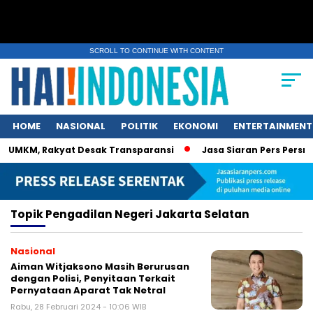
SCROLL TO CONTINUE WITH CONTENT
HOME
NASIONAL
POLITIK
EKONOMI
ENTERTAINMENT
 UMKM, Rakyat Desak Transparansi
Jasa Siaran Pers Persrili
Topik
Pengadilan Negeri Jakarta Selatan
Nasional
Aiman Witjaksono Masih Berurusan
dengan Polisi, Penyitaan Terkait
Pernyataan Aparat Tak Netral
Rabu, 28 Februari 2024 - 10:06 WIB