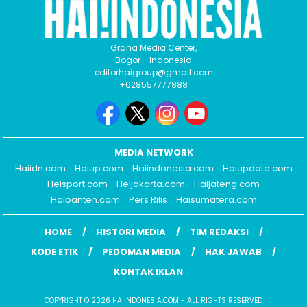
Graha Media Center,
Bogor - Indonesia
editorhaigroup@gmail.com
+628557777888
MEDIA NETWORK
Haiidn.com
Haiup.com
Haiindonesia.com
Haiupdate.com
Heisport.com
Heijakarta.com
Haijateng.com
Haibanten.com
Pers Rilis
Haisumatera.com
HOME
HISTORI MEDIA
TIM REDAKSI
KODE ETIK
PEDOMAN MEDIA
HAK JAWAB
KONTAK IKLAN
COPYRIGHT © 2026 HAIINDONESIA.COM - ALL RIGHTS RESERVED