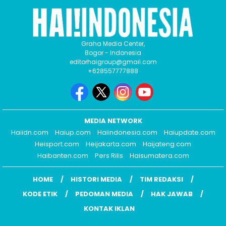
Graha Media Center,
Bogor - Indonesia
editorhaigroup@gmail.com
+628557777888
MEDIA NETWORK
Haiidn.com
Haiup.com
Haiindonesia.com
Haiupdate.com
Heisport.com
Heijakarta.com
Haijateng.com
Haibanten.com
Pers Rilis
Haisumatera.com
HOME
HISTORI MEDIA
TIM REDAKSI
KODE ETIK
PEDOMAN MEDIA
HAK JAWAB
KONTAK IKLAN