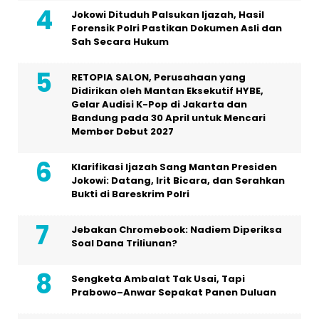
Jokowi Dituduh Palsukan Ijazah, Hasil
Forensik Polri Pastikan Dokumen Asli dan
Sah Secara Hukum
RETOPIA SALON, Perusahaan yang
Didirikan oleh Mantan Eksekutif HYBE,
Gelar Audisi K-Pop di Jakarta dan
Bandung pada 30 April untuk Mencari
Member Debut 2027
Klarifikasi Ijazah Sang Mantan Presiden
Jokowi: Datang, Irit Bicara, dan Serahkan
Bukti di Bareskrim Polri
Jebakan Chromebook: Nadiem Diperiksa
Soal Dana Triliunan?
Sengketa Ambalat Tak Usai, Tapi
Prabowo–Anwar Sepakat Panen Duluan