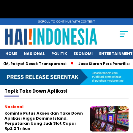
SCROLL TO CONTINUE WITH CONTENT
HOME
NASIONAL
POLITIK
EKONOMI
ENTERTAINMENT
KM, Rakyat Desak Transparansi
Jasa Siaran Pers Persrilisco
Topik
Take Down Aplikasi
Nasional
Kominfo Putus Akses dan Take Down
Aplikasi Higgs Domino Island,
Perputaran Uang Judi Slot Capai
Rp2,2 Triliun