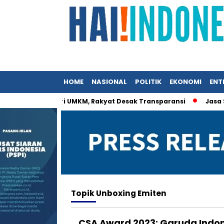
HOME
NASIONAL
POLITIK
EKONOMI
ENT
t Istri Menteri UMKM, Rakyat Desak Transparansi
Jasa Siar
Topik
Unboxing Emiten
CSA Award 2023: Garuda Indon