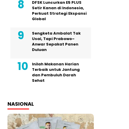
DFSK Luncurkan E5 PLUS
Setir Kanan di Indonesia,
Perkuat Strategi Ekspansi
Global
Sengketa Ambalat Tak
Usai, Tapi Prabowo–
Anwar Sepakat Panen
Duluan
Inilah Makanan Harian
Terbaik untuk Jantung
dan Pembuluh Darah
Sehat
NASIONAL