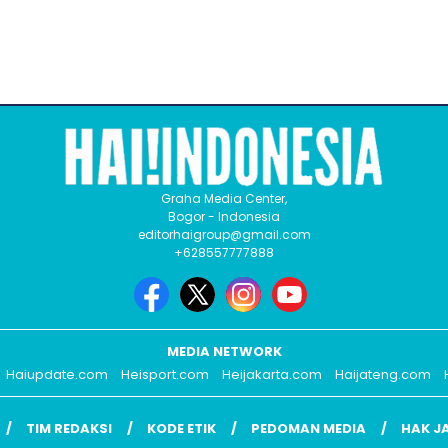
Graha Media Center,
Bogor - Indonesia
editorhaigroup@gmail.com
+628557777888
MEDIA NETWORK
Haiupdate.com
Heisport.com
Heijakarta.com
Haijateng.com
TIM REDAKSI
KODE ETIK
PEDOMAN MEDIA
HAK J