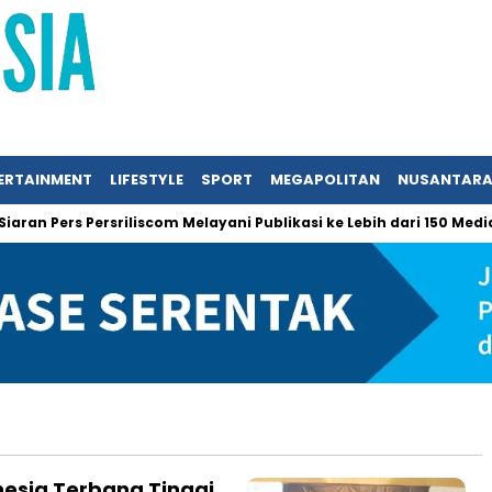
ERTAINMENT
LIFESTYLE
SPORT
MEGAPOLITAN
NUSANTAR
an Pers Persriliscom Melayani Publikasi ke Lebih dari 150 Media 
esia Terbang Tinggi