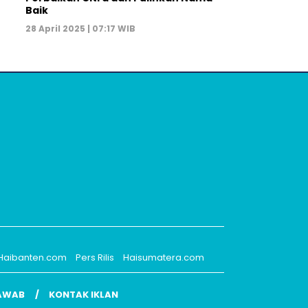
Baik
28 April 2025 | 07:17 WIB
Haibanten.com
Pers Rilis
Haisumatera.com
AWAB
KONTAK IKLAN