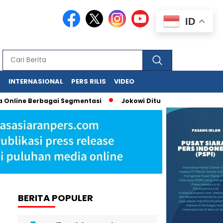
ID
A
INTERNASIONAL
PERS RILIS
VIDEO
Online Berbagai Segmentasi
Jokowi Dituduh Palsukan Ijazah, 
BERITA POPULER