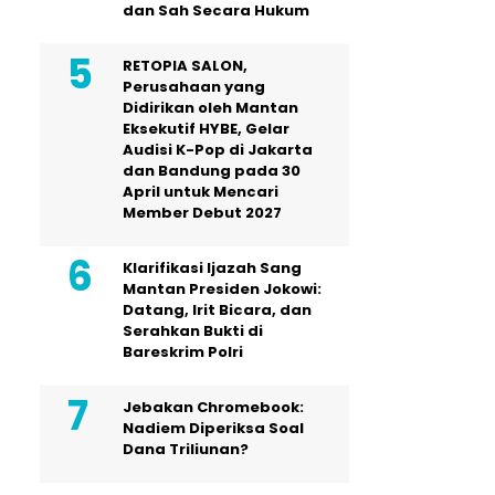
dan Sah Secara Hukum
RETOPIA SALON,
Perusahaan yang
Didirikan oleh Mantan
Eksekutif HYBE, Gelar
Audisi K-Pop di Jakarta
dan Bandung pada 30
April untuk Mencari
Member Debut 2027
Klarifikasi Ijazah Sang
Mantan Presiden Jokowi:
Datang, Irit Bicara, dan
Serahkan Bukti di
Bareskrim Polri
Jebakan Chromebook:
Nadiem Diperiksa Soal
Dana Triliunan?