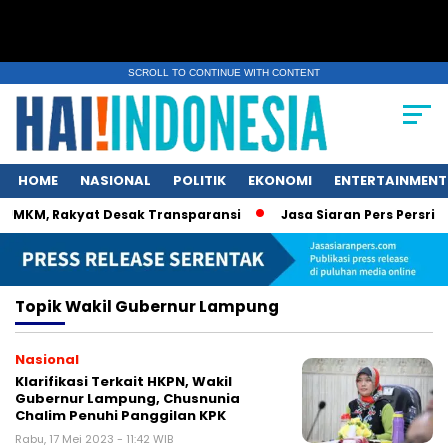
SCROLL TO CONTINUE WITH CONTENT
HOME
NASIONAL
POLITIK
EKONOMI
ENTERTAINMENT
UMKM, Rakyat Desak Transparansi
Jasa Siaran Pers Persrilis
Topik
Wakil Gubernur Lampung
Nasional
Klarifikasi Terkait HKPN, Wakil
Gubernur Lampung, Chusnunia
Chalim Penuhi Panggilan KPK
Rabu, 17 Mei 2023 - 11:42 WIB