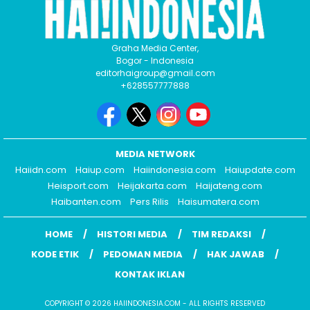
Graha Media Center,
Bogor - Indonesia
editorhaigroup@gmail.com
+628557777888
MEDIA NETWORK
Haiidn.com
Haiup.com
Haiindonesia.com
Haiupdate.com
Heisport.com
Heijakarta.com
Haijateng.com
Haibanten.com
Pers Rilis
Haisumatera.com
HOME
HISTORI MEDIA
TIM REDAKSI
KODE ETIK
PEDOMAN MEDIA
HAK JAWAB
KONTAK IKLAN
COPYRIGHT © 2026 HAIINDONESIA.COM - ALL RIGHTS RESERVED