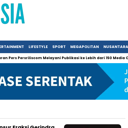
ERTAINMENT
LIFESTYLE
SPORT
MEGAPOLITAN
NUSANTAR
Pers Persriliscom Melayani Publikasi ke Lebih dari 150 Media Onl
Unsur Fraksi Gerindra