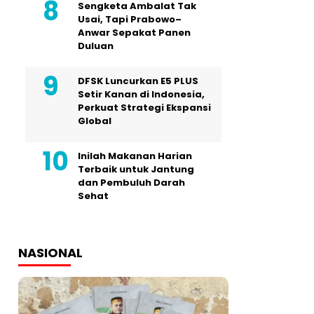
Sengketa Ambalat Tak
Usai, Tapi Prabowo–
Anwar Sepakat Panen
Duluan
DFSK Luncurkan E5 PLUS
Setir Kanan di Indonesia,
Perkuat Strategi Ekspansi
Global
Inilah Makanan Harian
Terbaik untuk Jantung
dan Pembuluh Darah
Sehat
NASIONAL