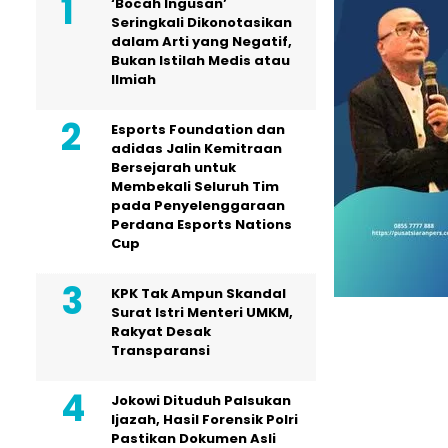
‘Bocah Ingusan’
Seringkali Dikonotasikan
dalam Arti yang Negatif,
Bukan Istilah Medis atau
Ilmiah
Esports Foundation dan
adidas Jalin Kemitraan
Bersejarah untuk
Membekali Seluruh Tim
pada Penyelenggaraan
Perdana Esports Nations
Cup
KPK Tak Ampun Skandal
Surat Istri Menteri UMKM,
Rakyat Desak
Transparansi
Jokowi Dituduh Palsukan
Ijazah, Hasil Forensik Polri
Pastikan Dokumen Asli