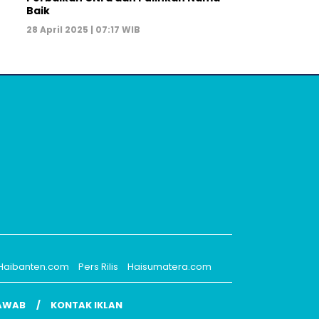
Baik
28 April 2025 | 07:17 WIB
Haibanten.com
Pers Rilis
Haisumatera.com
AWAB
KONTAK IKLAN