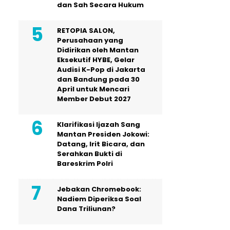
dan Sah Secara Hukum
RETOPIA SALON,
Perusahaan yang
Didirikan oleh Mantan
Eksekutif HYBE, Gelar
Audisi K-Pop di Jakarta
dan Bandung pada 30
April untuk Mencari
Member Debut 2027
Klarifikasi Ijazah Sang
Mantan Presiden Jokowi:
Datang, Irit Bicara, dan
Serahkan Bukti di
Bareskrim Polri
Jebakan Chromebook:
Nadiem Diperiksa Soal
Dana Triliunan?