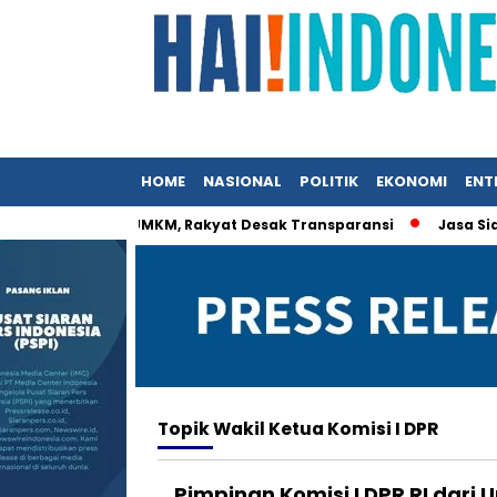
HOME
NASIONAL
POLITIK
EKONOMI
ENT
stri Menteri UMKM, Rakyat Desak Transparansi
Jasa Siaran 
Topik
Wakil Ketua Komisi I DPR
Pimpinan Komisi I DPR RI dari 