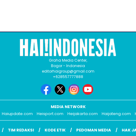
Graha Media Center,
Bogor - Indonesia
editorhaigroup@gmail.com
+628557777888
MEDIA NETWORK
Haiupdate.com
Heisport.com
Heijakarta.com
Haijateng.com
TIM REDAKSI
KODE ETIK
PEDOMAN MEDIA
HAK J