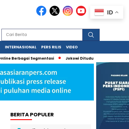
ID
A
INTERNASIONAL
PERS RILIS
VIDEO
ine Berbagai Segmentasi
Jokowi Dituduh Palsukan Ijazah, Has
BERITA POPULER