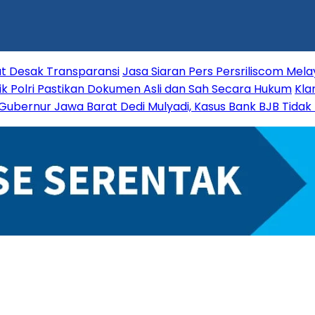
at Desak Transparansi
Jasa Siaran Pers Persriliscom Melay
nsik Polri Pastikan Dokumen Asli dan Sah Secara Hukum
Kla
Gubernur Jawa Barat Dedi Mulyadi, Kasus Bank BJB Tidak 