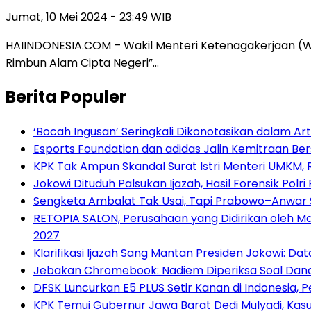
Jumat, 10 Mei 2024 - 23:49 WIB
HAIINDONESIA.COM – Wakil Menteri Ketenagakerjaan (Wam
Rimbun Alam Cipta Negeri”…
Berita Populer
‘Bocah Ingusan’ Seringkali Dikonotasikan dalam Arti
Esports Foundation dan adidas Jalin Kemitraan B
KPK Tak Ampun Skandal Surat Istri Menteri UMKM,
Jokowi Dituduh Palsukan Ijazah, Hasil Forensik Pol
Sengketa Ambalat Tak Usai, Tapi Prabowo–Anwar
RETOPIA SALON, Perusahaan yang Didirikan oleh Ma
2027
Klarifikasi Ijazah Sang Mantan Presiden Jokowi: Data
Jebakan Chromebook: Nadiem Diperiksa Soal Dana 
DFSK Luncurkan E5 PLUS Setir Kanan di Indonesia, P
KPK Temui Gubernur Jawa Barat Dedi Mulyadi, Kasu