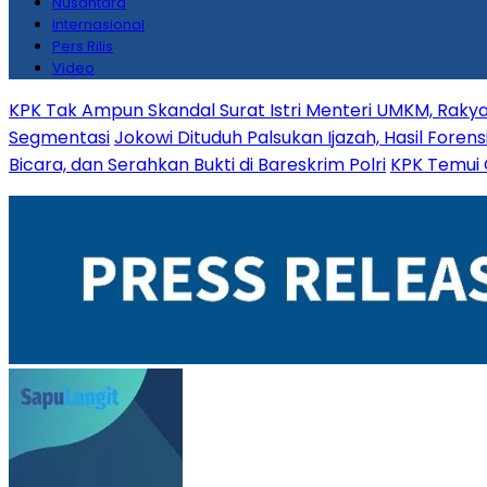
Nusantara
Internasional
Pers Rilis
Video
KPK Tak Ampun Skandal Surat Istri Menteri UMKM, Raky
Segmentasi
Jokowi Dituduh Palsukan Ijazah, Hasil Fore
Bicara, dan Serahkan Bukti di Bareskrim Polri
KPK Temui 