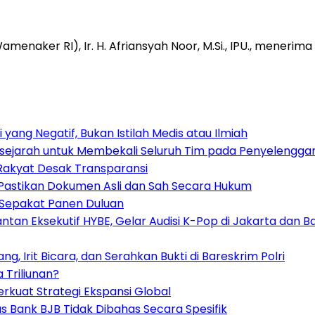
enaker RI), Ir. H. Afriansyah Noor, M.Si., IPU., mener
 yang Negatif, Bukan Istilah Medis atau Ilmiah
ersejarah untuk Membekali Seluruh Tim pada Penyelengga
 Rakyat Desak Transparansi
ri Pastikan Dokumen Asli dan Sah Secara Hukum
 Sepakat Panen Duluan
ntan Eksekutif HYBE, Gelar Audisi K-Pop di Jakarta dan
ng, Irit Bicara, dan Serahkan Bukti di Bareskrim Polri
Triliunan?
erkuat Strategi Ekspansi Global
s Bank BJB Tidak Dibahas Secara Spesifik