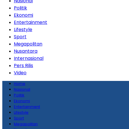
Nasional
Politik
Ekonomi
Entertainment
Lifestyle
Sport
Megapolitan
Nusantara
Internasional
Pers Rilis
Video
Home
Nasional
Politik
Ekonomi
Entertainment
Lifestyle
Sport
Megapolitan