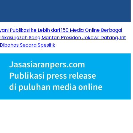
ani Publikasi ke Lebih dari 150 Media Online Berbagai
rifikasi Ijazah Sang Mantan Presiden Jokowi: Datang, Irit
Dibahas Secara Spesifik