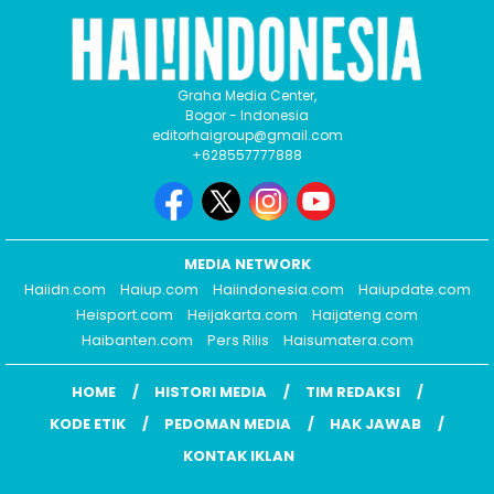
Graha Media Center,
Bogor - Indonesia
editorhaigroup@gmail.com
+628557777888
MEDIA NETWORK
Haiidn.com
Haiup.com
Haiindonesia.com
Haiupdate.com
Heisport.com
Heijakarta.com
Haijateng.com
Haibanten.com
Pers Rilis
Haisumatera.com
HOME
HISTORI MEDIA
TIM REDAKSI
KODE ETIK
PEDOMAN MEDIA
HAK JAWAB
KONTAK IKLAN