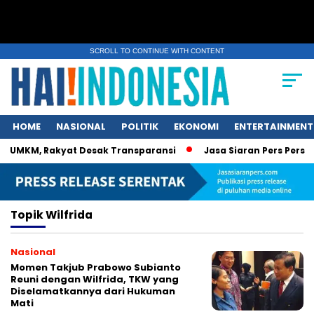
SCROLL TO CONTINUE WITH CONTENT
HOME
NASIONAL
POLITIK
EKONOMI
ENTERTAINMENT
 UMKM, Rakyat Desak Transparansi
Jasa Siaran Pers Persrili
Topik
Wilfrida
Nasional
Momen Takjub Prabowo Subianto
Reuni dengan Wilfrida, TKW yang
Diselamatkannya dari Hukuman
Mati