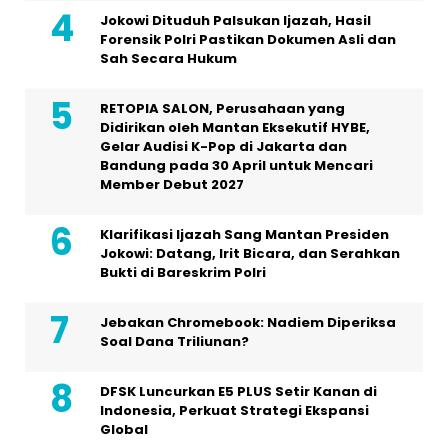
Jokowi Dituduh Palsukan Ijazah, Hasil
Forensik Polri Pastikan Dokumen Asli dan
Sah Secara Hukum
RETOPIA SALON, Perusahaan yang
Didirikan oleh Mantan Eksekutif HYBE,
Gelar Audisi K-Pop di Jakarta dan
Bandung pada 30 April untuk Mencari
Member Debut 2027
Klarifikasi Ijazah Sang Mantan Presiden
Jokowi: Datang, Irit Bicara, dan Serahkan
Bukti di Bareskrim Polri
Jebakan Chromebook: Nadiem Diperiksa
Soal Dana Triliunan?
DFSK Luncurkan E5 PLUS Setir Kanan di
Indonesia, Perkuat Strategi Ekspansi
Global