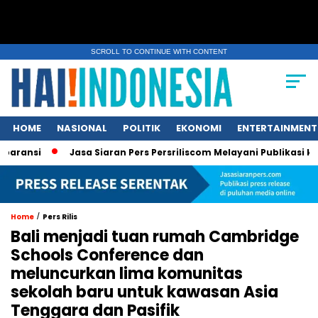
SCROLL TO CONTINUE WITH CONTENT
HOME
NASIONAL
POLITIK
EKONOMI
ENTERTAINMENT
Jasa Siaran Pers Persriliscom Melayani Publikasi ke Lebih dar
/
Home
Pers Rilis
Bali menjadi tuan rumah Cambridge
Schools Conference dan
meluncurkan lima komunitas
sekolah baru untuk kawasan Asia
Tenggara dan Pasifik