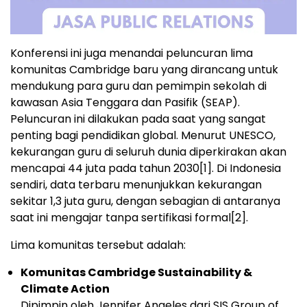
Konferensi ini juga menandai peluncuran lima
komunitas
Cambridge
baru yang dirancang untuk
mendukung para guru dan pemimpin sekolah di
kawasan
Asia Tenggara
dan Pasifik (SEAP).
Peluncuran ini dilakukan pada saat yang sangat
penting bagi pendidikan global. Menurut UNESCO,
kekurangan guru di seluruh dunia diperkirakan akan
mencapai 44 juta pada tahun 2030
[1]
. Di Indonesia
sendiri, data terbaru menunjukkan kekurangan
sekitar 1,3 juta guru, dengan sebagian di antaranya
saat ini mengajar tanpa sertifikasi formal
[2]
.
Lima
komunitas tersebut adalah:
Komunitas Cambridge Sustainability &
Climate Action
Dipimpin oleh
Jennifer Angeles
dari SIS Group of