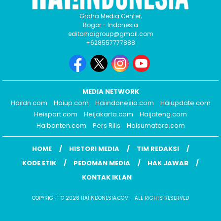
Graha Media Center,
Bogor - Indonesia
editorhaigroup@gmail.com
+628557777888
MEDIA NETWORK
Haiidn.com
Haiup.com
Haiindonesia.com
Haiupdate.com
Heisport.com
Heijakarta.com
Haijateng.com
Haibanten.com
Pers Rilis
Haisumatera.com
HOME
HISTORI MEDIA
TIM REDAKSI
KODE ETIK
PEDOMAN MEDIA
HAK JAWAB
KONTAK IKLAN
COPYRIGHT © 2026 HAIINDONESIA.COM - ALL RIGHTS RESERVED