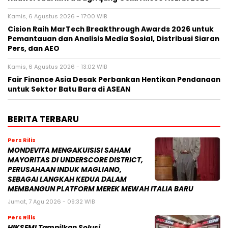
Kamis, 6 Agustus 2026 - 17:00 WIB
Cision Raih MarTech Breakthrough Awards 2026 untuk
Pemantauan dan Analisis Media Sosial, Distribusi Siaran
Pers, dan AEO
Kamis, 6 Agustus 2026 - 13:02 WIB
Fair Finance Asia Desak Perbankan Hentikan Pendanaan
untuk Sektor Batu Bara di ASEAN
BERITA TERBARU
Pers Rilis
MONDEVITA MENGAKUISISI SAHAM
MAYORITAS DI UNDERSCORE DISTRICT,
PERUSAHAAN INDUK MAGLIANO,
SEBAGAI LANGKAH KEDUA DALAM
MEMBANGUN PLATFORM MEREK MEWAH ITALIA BARU
Jumat, 7 Agu 2026 - 09:32 WIB
Pers Rilis
HIKSEMI Tampilkan Solusi