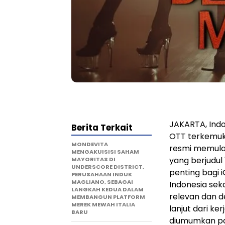
JAKARTA, Indon
Berita Terkait
OTT terkemuk
MONDEVITA
resmi memulai 
MENGAKUISISI SAHAM
yang berjudul 
MAYORITAS DI
UNDERSCORE DISTRICT,
penting bagi 
PERUSAHAAN INDUK
MAGLIANO, SEBAGAI
Indonesia sek
LANGKAH KEDUA DALAM
relevan dan de
MEMBANGUN PLATFORM
MEREK MEWAH ITALIA
lanjut dari ke
BARU
diumumkan pad