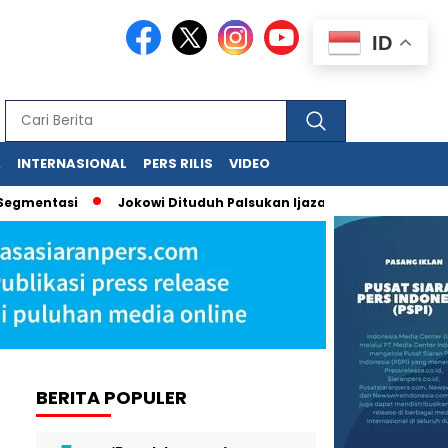
ID
A
INTERNASIONAL
PERS RILIS
VIDEO
i
Jokowi Dituduh Palsukan Ijazah, Hasil Forensik Polri Pas
BERITA POPULER