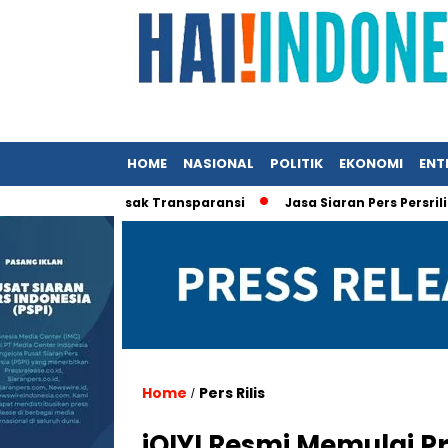
HOME
NASIONAL
POLITIK
EKONOMI
ENT
akyat Desak Transparansi
Jasa Siaran Pers Persriliscom Mel
Home
Pers Rilis
/
iQIYI Resmi Memulai Pr