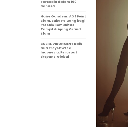
Tersedia dalam 100
Bahasa
Haier Gandeng AO 1 Point
Slam, Buka Peluang bagi
Petenis Komunitas
Tampil di Ajang Grand
Slam
SUS ENVIRONMENT Raih
Dua Proyek WtE di
Indonesia, Percepat
Ekspansi Global