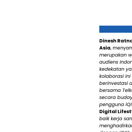
Dinesh Ratna
Asia
, menyam
merupakan wu
audiens Indo
kedekatan ya
kolaborasi in
berinvestasi d
bersama Telk
secara buda
pengguna iQIY
Digital Lifes
baik kerja sa
menghadirkan