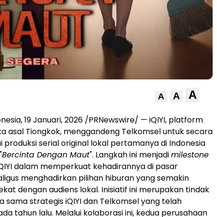
A
A
A
esia, 19 Januari, 2026 /PRNewswire/ — iQIYI, platform
a asal Tiongkok, menggandeng Telkomsel untuk secara
produksi serial original lokal pertamanya di Indonesia
"
Bercinta Dengan Maut
". Langkah ini menjadi
milestone
iQIYI dalam memperkuat kehadirannya di pasar
aligus menghadirkan pilihan hiburan yang semakin
kat dengan audiens lokal. Inisiatif ini merupakan tindak
rja sama strategis iQIYI dan Telkomsel yang telah
a tahun lalu. Melalui kolaborasi ini, kedua perusahaan