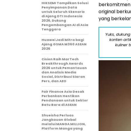
HIKSEMI Tampilkan Solusi
berkomitmen
Penyimpanan Data
original berk
untuk Seluruh Skenario
di Ajang DTI Indonesia
yang berkelan
2026, Dukung
Pengembangan AI di Asia
Tenggara
Yuks, dukung
konten arti
Huawei Jadi Mitra bagi
Ajang GSMA M360 ASEAN
kuliner 
2026
Cision Raih MarTech
Breakthrough Awards
2026 untuk Pemantauan
dan Analisis Media
Sosial, Distribusi Siaran
Pers, dan AEO
Fair Finance Asia Desak
Perbankan Hentikan
Pendanaan untuk Sektor
Batu Bara di ASEAN
Shueisha Perluas
Jangkauan Global
melalui MANGA MILLION,
Platform Manga yang