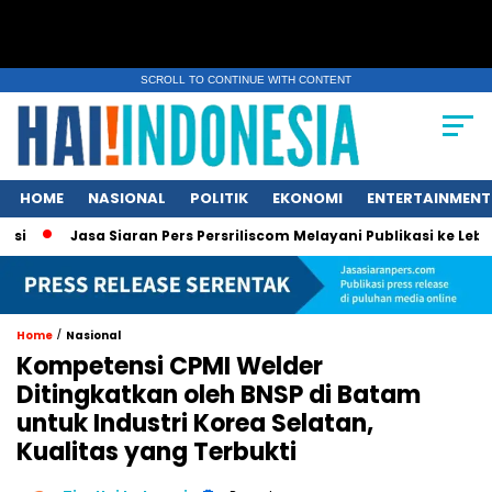
SCROLL TO CONTINUE WITH CONTENT
HOME
NASIONAL
POLITIK
EKONOMI
ENTERTAINMENT
Jasa Siaran Pers Persriliscom Melayani Publikasi ke Lebih dari 1
/
Home
Nasional
Kompetensi CPMI Welder
Ditingkatkan oleh BNSP di Batam
untuk Industri Korea Selatan,
Kualitas yang Terbukti