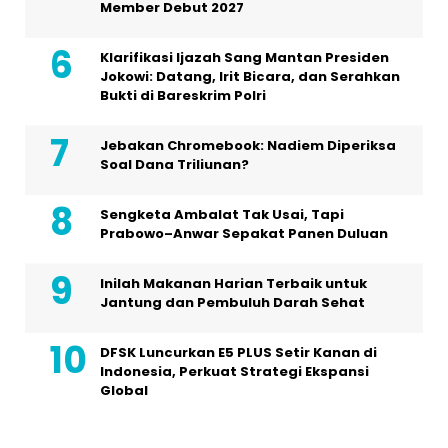
Member Debut 2027
Klarifikasi Ijazah Sang Mantan Presiden
Jokowi: Datang, Irit Bicara, dan Serahkan
Bukti di Bareskrim Polri
Jebakan Chromebook: Nadiem Diperiksa
Soal Dana Triliunan?
Sengketa Ambalat Tak Usai, Tapi
Prabowo–Anwar Sepakat Panen Duluan
Inilah Makanan Harian Terbaik untuk
Jantung dan Pembuluh Darah Sehat
DFSK Luncurkan E5 PLUS Setir Kanan di
Indonesia, Perkuat Strategi Ekspansi
Global