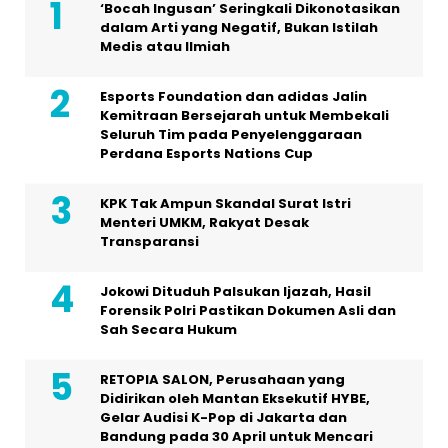
‘Bocah Ingusan’ Seringkali Dikonotasikan
dalam Arti yang Negatif, Bukan Istilah
Medis atau Ilmiah
Esports Foundation dan adidas Jalin
Kemitraan Bersejarah untuk Membekali
Seluruh Tim pada Penyelenggaraan
Perdana Esports Nations Cup
KPK Tak Ampun Skandal Surat Istri
Menteri UMKM, Rakyat Desak
Transparansi
Jokowi Dituduh Palsukan Ijazah, Hasil
Forensik Polri Pastikan Dokumen Asli dan
Sah Secara Hukum
RETOPIA SALON, Perusahaan yang
Didirikan oleh Mantan Eksekutif HYBE,
Gelar Audisi K-Pop di Jakarta dan
Bandung pada 30 April untuk Mencari