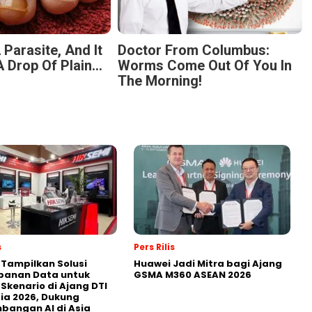
 Parasite, And It
Doctor From Columbus:
 Drop Of Plain...
Worms Come Out Of You In
The Morning!
s
Pers Rilis
 Tampilkan Solusi
Huawei Jadi Mitra bagi Ajang
panan Data untuk
GSMA M360 ASEAN 2026
 Skenario di Ajang DTI
ia 2026, Dukung
angan AI di Asia