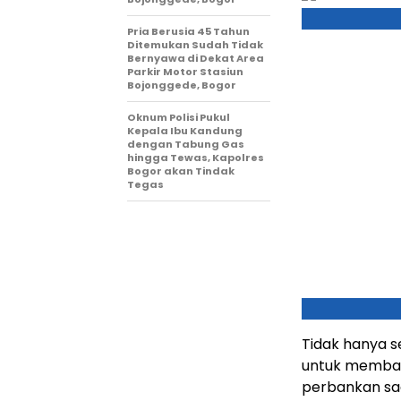
Pria Berusia 45 Tahun
Ditemukan Sudah Tidak
Bernyawa di Dekat Area
Parkir Motor Stasiun
Bojonggede, Bogor
Oknum Polisi Pukul
Kepala Ibu Kandung
dengan Tabung Gas
hingga Tewas, Kapolres
Bogor akan Tindak
Tegas
Tidak hanya s
untuk membaha
perbankan sa