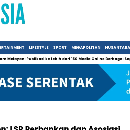
ERTAINMENT
LIFESTYLE
SPORT
MEGAPOLITAN
NUSANTAR
yani Publikasi ke Lebih dari 150 Media Online Berbagai Segmentas
: LSP Perbankan dan Asosiasi