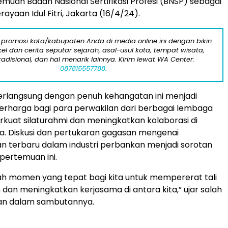
emuan Badan Nasional Sertifikasi Profesi (BNSP) sebagai
rayaan Idul Fitri, Jakarta (16/4/24).
 promosi kota/kabupaten Anda di media online ini dengan bikin
kel dan cerita seputar sejarah, asal-usul kota, tempat wisata,
tradisional, dan hal menarik lainnya. Kirim lewat WA Center:
087815557788.
erlangsung dengan penuh kehangatan ini menjadi
harga bagi para perwakilan dari berbagai lembaga
uat silaturahmi dan meningkatkan kolaborasi di
a. Diskusi dan pertukaran gagasan mengenai
 terbaru dalam industri perbankan menjadi sorotan
pertemuan ini.
dalah momen yang tepat bagi kita untuk mempererat tali
dan meningkatkan kerjasama di antara kita,” ujar salah
lan dalam sambutannya.