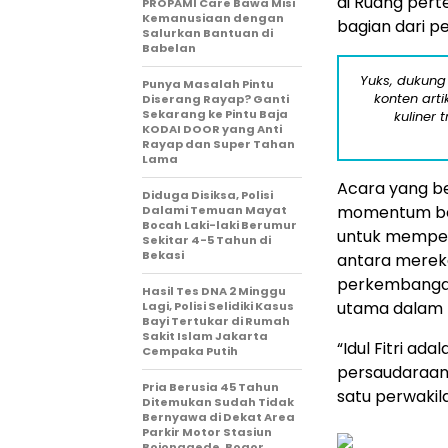
di Ruang pert
PROPAMI Care Bawa Misi
Kemanusiaan dengan
bagian dari pe
Salurkan Bantuan di
Babelan
Yuks, dukung
Punya Masalah Pintu
konten arti
Diserang Rayap? Ganti
Sekarang ke Pintu Baja
kuliner 
KODAI DOOR yang Anti
Rayap dan Super Tahan
Lama
Acara yang b
Diduga Disiksa, Polisi
momentum ber
Dalami Temuan Mayat
Bocah Laki-laki Berumur
untuk memperk
Sekitar 4-5 Tahun di
Bekasi
antara merek
perkembangan
Hasil Tes DNA 2 Minggu
utama dalam 
Lagi, Polisi Selidiki Kasus
Bayi Tertukar di Rumah
Sakit Islam Jakarta
“Idul Fitri a
Cempaka Putih
persaudaraan 
Pria Berusia 45 Tahun
satu perwaki
Ditemukan Sudah Tidak
Bernyawa di Dekat Area
Parkir Motor Stasiun
Bojonggede, Bogor