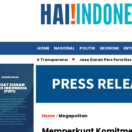
HOME
NASIONAL
POLITIK
EKONOMI
ENT
kyat Desak Transparansi
Jasa Siaran Pers Persriliscom Mela
Home
Megapolitan
/
Memperkuat Komitmen