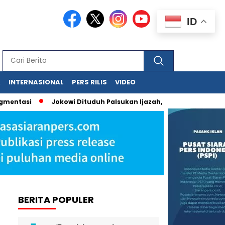
ID
A
INTERNASIONAL
PERS RILIS
VIDEO
i
Jokowi Dituduh Palsukan Ijazah, Hasil Forensik Polri Past
BERITA POPULER