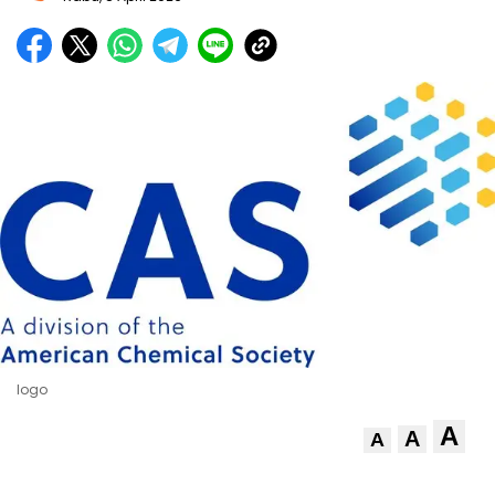
logo
A
A
A