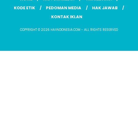
KODE ETIK
PEDOMAN MEDIA
HAK JAWAB
KONTAK IKLAN
COPYRIGHT © 2026 HAIINDONESIA.COM - ALL RIGHTS RESERVED