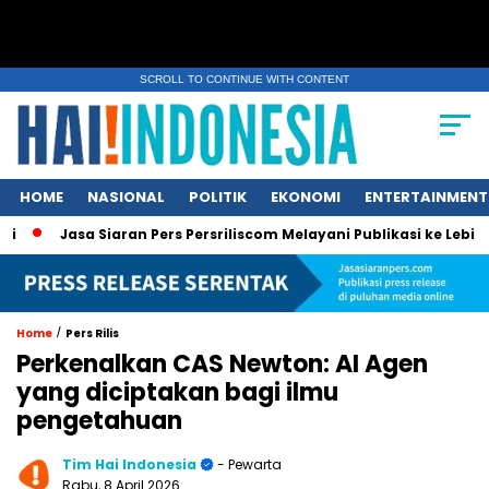
SCROLL TO CONTINUE WITH CONTENT
HOME
NASIONAL
POLITIK
EKONOMI
ENTERTAINMENT
Jasa Siaran Pers Persriliscom Melayani Publikasi ke Lebih dari 15
/
Home
Pers Rilis
Perkenalkan CAS Newton: AI Agen
yang diciptakan bagi ilmu
pengetahuan
Tim Hai Indonesia
- Pewarta
Rabu, 8 April 2026