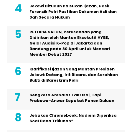
Jokowi Dituduh Palsukan Ijazah, Hasil
Forensik Polri Pastikan Dokumen Asli dan
Sah Secara Hukum
RETOPIA SALON, Perusahaan yang
Didirikan oleh Mantan Eksekutif HYBE,
Gelar Audisi K-Pop di Jakarta dan
Bandung pada 30 April untuk Mencari
Member Debut 2027
Klarifikasi Ijazah Sang Mantan Presiden
Jokowi: Datang, Irit Bicara, dan Serahkan
Bukti di Bareskrim Polri
Sengketa Ambalat Tak Usai, Tapi
Prabowo–Anwar Sepakat Panen Duluan
Jebakan Chromebook: Nadiem Diperiksa
Soal Dana Triliunan?