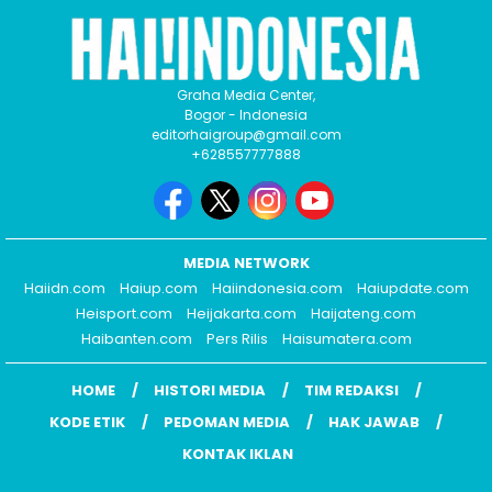
Graha Media Center,
Bogor - Indonesia
editorhaigroup@gmail.com
+628557777888
MEDIA NETWORK
Haiidn.com
Haiup.com
Haiindonesia.com
Haiupdate.com
Heisport.com
Heijakarta.com
Haijateng.com
Haibanten.com
Pers Rilis
Haisumatera.com
HOME
HISTORI MEDIA
TIM REDAKSI
KODE ETIK
PEDOMAN MEDIA
HAK JAWAB
KONTAK IKLAN