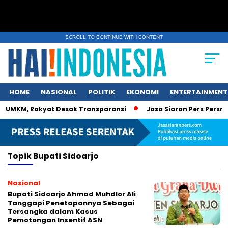
SCROLL TO CONTINUE WITH CONTENT
HOME
NASIONAL
POLITIK
EKONOMI
ENTERTAINMENT
 UMKM, Rakyat Desak Transparansi
Jasa Siaran Pers Persrili
Topik
Bupati Sidoarjo
Nasional
Bupati Sidoarjo Ahmad Muhdlor Ali
Tanggapi Penetapannya Sebagai
Tersangka dalam Kasus
Pemotongan Insentif ASN